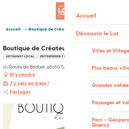
Aller
au
Accueil
contenu
principal
Accueil
Boutique de Créateurices
Découvrir le Lot
Boutique de Créateurices
Villes et Villag
ARTISANAT LOCAL
ENTREPRISES / PROFESSIONNELS / ARTISANS
10 Route de Béduer, 46160 Saint-Pierre-Toirac
Plus beaux vill
M'y rendre
J'y vais en train !
Grandes vallée
Partager
Paysages et val
Parc - Géoparc
Quercy