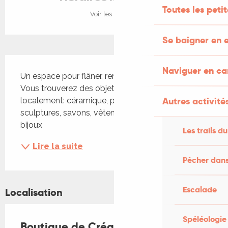
Toutes les peti
Voir les horaires
Se baigner en e
Description
Naviguer en c
Un espace pour flâner, rencontrer, s'émerveiller ! 
Vous trouverez des objets uniques faits main et 
Autres activités
localement: céramique, petits meubles, peintures, 
sculptures, savons, vêtements, origami, laine, 
bijoux
Les trails du
Lire la suite
Pêcher dans
Escalade
Localisation
Spéléologie
Boutique de Créateurices