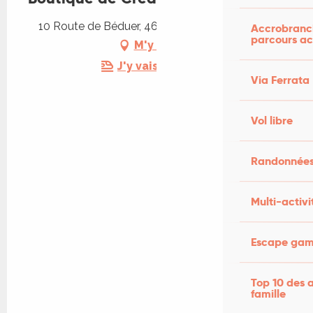
10 Route de Béduer, 46160 Saint-Pierre-Toirac
Accrobranch
parcours ac
M'y rendre
J'y vais en train !
Via Ferrata
Vol libre
Randonnées
Multi-activi
Escape game
Top 10 des a
famille