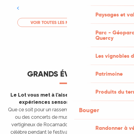
Tout l'agenda
Paysages et val
LIRE LA SUITE
VOIR TOUTES LES MANIFESTATIONS
Parc - Géoparc
Quercy
Les vignobles d
GRANDS ÉVÈNEMENTS
Patrimoine
Produits du ter
Le Lot vous met à l’aise en vous invitant à des
expériences sensorielles étonnantes !
Bouger
Que ce soit pour un rassemblement de montgolfières
ou des concerts de musique sacrée dans le site
vertigineux de Rocamadour, pour écouter un opéra
Randonner à v
célèbre pendant le festival de Saint-Céré ou encore