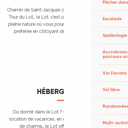
Pêcher dans
Chemin de Saint-Jacques de Compostelle, Véloroutes,
Tour du Lot… le Lot, c’est une véritable destination de
Escalade
pleine nature où vous pourrez pratiquer votre activité
préférée en côtoyant des paysages grandioses.
Spéléologie
Randonner en itinérance
Le Lot en car et en train
Balades et randonnées
Accrobranch
parcours ac
Via Ferrata
Vol libre
HÉBERGEMENTS
Randonnées
Où dormir dans le Lot ? Chez l’habitant, dans une
location de vacances, en camping, ou dans un hôtel
Multi-activi
de charme… le Lot offre des hébergements