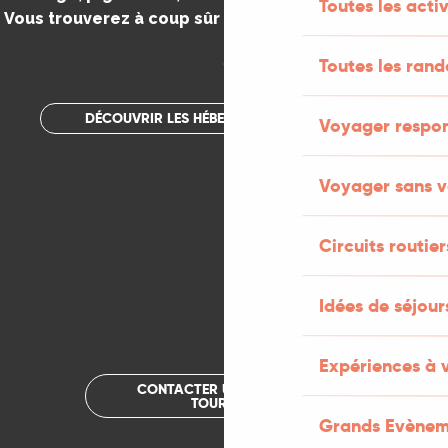
Toutes les activ
Vous trouverez à coup sûr votre bonheur dans le Lot.
.
Toutes les ran
DÉCOUVRIR LES HÉBERGEMENTS INSOLITES
Voyager respo
Voyager sans v
Circuits routier
Idées de séjou
Expériences à 
CONTACTER UN OFFICE DE
TOURISME
Grands Evènem