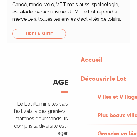
Canoë, rando, vélo, VTT mais aussi spéléologie,
escalade, parachutisme, ULM... le Lot répond à
merveille à toutes les envies d’activités de loisirs.
LIRE LA SUITE
Accueil
Découvrir le Lot
AGENDA
Villes et Villag
Le Lot illumine les saisons de ses animations :
festivals, vides greniers, brocantes, fêtes votives,
Plus beaux vill
marchés gourmands, trails sportifs… Vous l’aurez
compris la diversité est de mise, alors tous à vos
Grandes vallée
agendas !