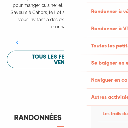
pour manger, cuisiner et s’amuser pendant Lot of
Randonner à vé
Saveurs à Cahors, le Lot sait vous mettre à l’aise en
vous invitant à des expériences sensorielles
Festival Lot of Saveurs
étonnantes !
Randonner à V
LIRE LA SUITE
Toutes les peti
TOUS LES FESTIVALS À
VENIR
Se baigner en e
Naviguer en c
Autres activités
Les trails du
RANDONNÉES ET ITINÉRANCE