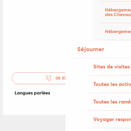
Hébergement
des Chevau
Hébergement
Séjourner
Sites de visites
05 33 09 27
▒▒
Toutes les activ
Langues parlées
Langues parlées
Toutes les ran
Voyager respo