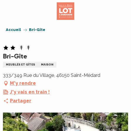
Aller
au
contenu
principal
Accueil
Bri-Gîte
Bri-Gîte
MEUBLÉS ET GÎTES
MAISON
333/349 Rue du Village, 46150 Saint-Médard
M'y rendre
J'y vais en train !
Partager