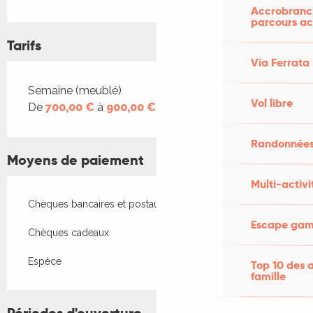
Accrobranch
parcours ac
Tarifs
Via Ferrata
Tarifs 2026
Semaine (meublé)
Vol libre
De
700,00 €
à
900,00 €
Randonnées
Moyens de paiement
Multi-activi
Chèques bancaires et postaux
Escape game
Chèques cadeaux
Espèce
Top 10 des a
famille