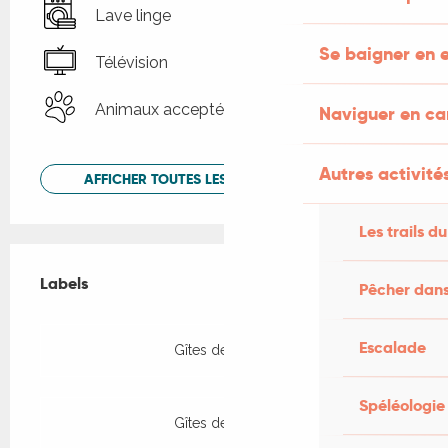
Lave linge
Se baigner en e
Télévision
Animaux acceptés
Naviguer en c
Autres activités
AFFICHER TOUTES LES PRESTATIONS
Les trails du
Offres de prestations
Labels
Labels
Pêcher dans
Escalade
Gîtes de France
Spéléologie
Gîtes de France