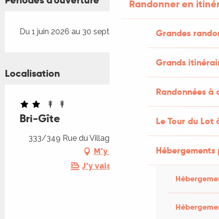
Périodes d'ouverture
Randonner en itiné
Du 1 juin 2026 au 30 septembre 2026
Grandes rando
Grands itinérai
Localisation
Randonnées à c
Bri-Gîte
Le Tour du Lot 
333/349 Rue du Village, 46150 Saint-Médard
Hébergements 
M'y rendre
J'y vais en train !
Hébergemen
Hébergemen