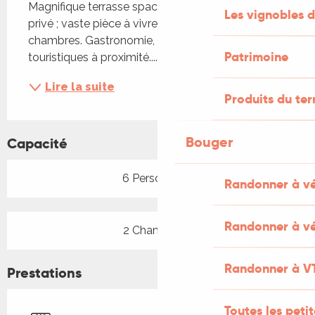
Magnifique terrasse spacieuse, ouverte ; jardin 
Les vignobles d
privé ; vaste pièce à vivre avec cuisine. 2 
chambres. Gastronomie, plan d’eau et sites 
Patrimoine
touristiques à proximité....
Lire la suite
Produits du ter
Bouger
Capacité
6 Personne(s)
Randonner à v
Randonner à vé
2 Chambre(s)
Randonner à V
Prestations
Toutes les peti