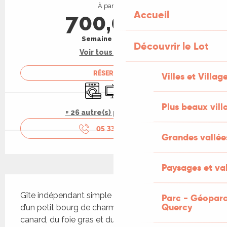
À partir de
Accueil
700,00 €
Semaine (meublé)
Découvrir le Lot
Voir tous les tarifs
RÉSERVER
Villes et Villag
Lave linge
Télévision
Animaux acceptés
Plus beaux vill
+ 26 autre(s) prestation(s)
05 33 09 27
▒▒
Grandes vallée
Paysages et val
Description
Gîte indépendant simple et fonctionnel au cœur 
Parc - Géoparc
Quercy
d’un petit bourg de charme, du pays du confit de 
canard, du foie gras et du vin de Cahors. 