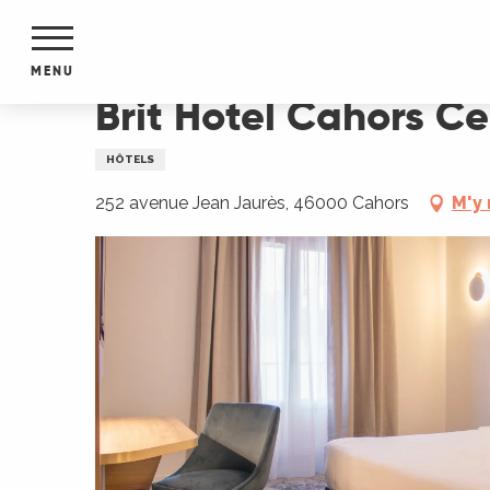
Aller
Accueil
Brit Hotel Cahors Centre - Le Valentré
au
contenu
MENU
principal
Brit Hotel Cahors Ce
NTS
MENTS
HÔTELS
S
URS
252 avenue Jean Jaurès, 46000 Cahors
M'y
du Lot
dans
s le
e