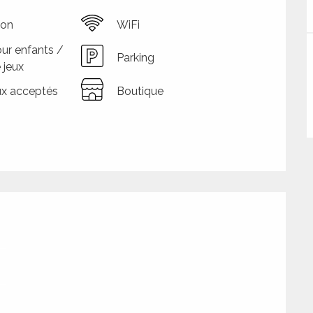
ion
WiFi
ur enfants /
Parking
 jeux
x acceptés
Boutique
tions