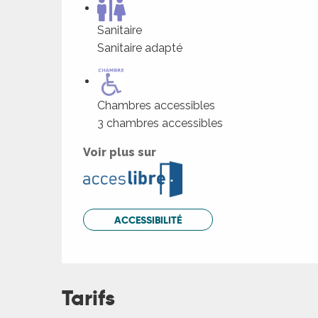
Sanitaire
Sanitaire adapté
Chambres accessibles
3 chambres accessibles
Voir plus sur
ages
ACCESSIBILITÉ
es
Tarifs
es