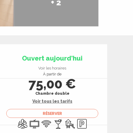
+ 2
Ouverture et coord
Ouvert aujourd'hui
Voir les horaires
À partir de
75,00 €
Chambre double
Voir tous les tarifs
RÉSERVER
Air conditionné
Télévision
WiFi
Bar / Buvette
Jeux pour enfants / Espace jeu
Parking