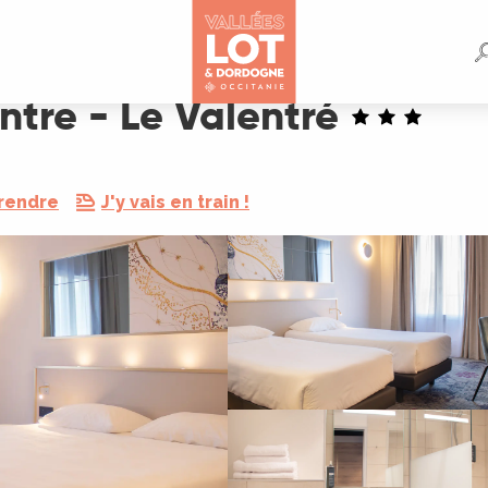
ntre - Le Valentré
 rendre
J'y vais en train !