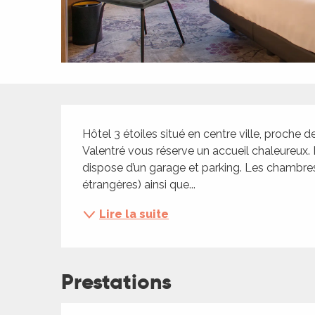
ches,
 et
car
ues
a
Description
ents
Hôtel 3 étoiles situé en centre ville, proche de
es
Valentré vous réserve un accueil chaleureux. L
dispose d’un garage et parking. Les chambres
ents
étrangères) ainsi que...
es
ités
Lire la suite
ames
piste
Prestations
 faire