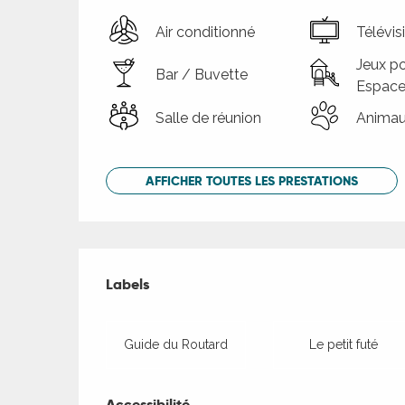
Air conditionné
Télévis
Jeux po
Bar / Buvette
Espace
Salle de réunion
Animau
AFFICHER TOUTES LES PRESTATIONS
Offres de presta
Labels
Labels
Guide du Routard
Le petit futé
Accessibilité
Accessibilité