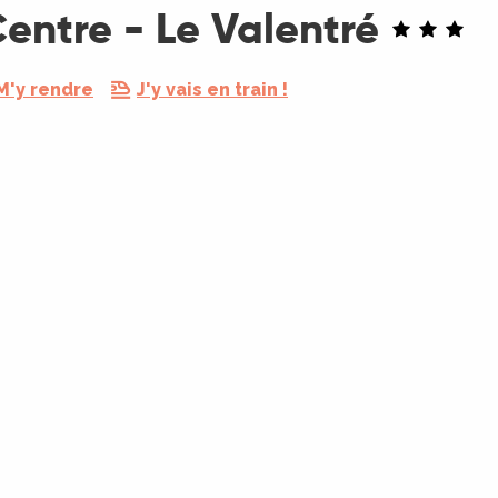
Centre - Le Valentré
M'y rendre
J'y vais en train !