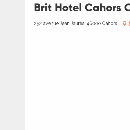
Brit Hotel Cahors 
rs
ns
252 avenue Jean Jaurès, 46000 Cahors
ue