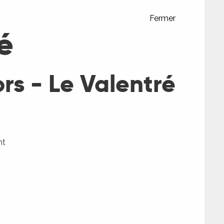
Fermer
é
rs - Le Valentré
nt