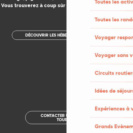
Toutes les activ
Vous trouverez à coup sûr votre bonheur dans le Lot.
.
Toutes les ran
DÉCOUVRIR LES HÉBERGEMENTS INSOLITES
Voyager respo
Voyager sans v
Circuits routier
Idées de séjou
Expériences à 
CONTACTER UN OFFICE DE
TOURISME
Grands Evènem