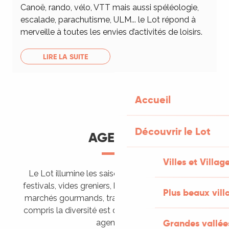
Canoë, rando, vélo, VTT mais aussi spéléologie,
escalade, parachutisme, ULM... le Lot répond à
merveille à toutes les envies d’activités de loisirs.
LIRE LA SUITE
Accueil
Découvrir le Lot
AGENDA
Villes et Villag
Le Lot illumine les saisons de ses animations :
festivals, vides greniers, brocantes, fêtes votives,
Plus beaux vill
marchés gourmands, trails sportifs… Vous l’aurez
compris la diversité est de mise, alors tous à vos
Grandes vallée
agendas !