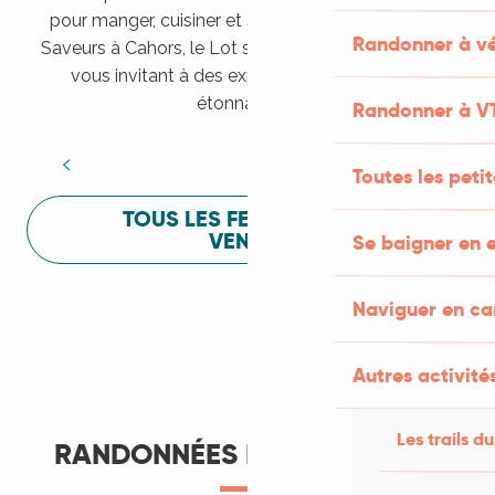
pour manger, cuisiner et s’amuser pendant Lot of
Randonner à vé
Saveurs à Cahors, le Lot sait vous mettre à l’aise en
vous invitant à des expériences sensorielles
Festival Lot of Saveurs
étonnantes !
Randonner à V
LIRE LA SUITE
Toutes les peti
TOUS LES FESTIVALS À
VENIR
Se baigner en e
Naviguer en c
Autres activités
Les trails du
RANDONNÉES ET ITINÉRANCE