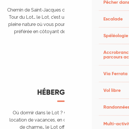
Pêcher dans
Chemin de Saint-Jacques de Compostelle, Véloroutes,
Tour du Lot… le Lot, c’est une véritable destination de
Escalade
pleine nature où vous pourrez pratiquer votre activité
préférée en côtoyant des paysages grandioses.
Spéléologie
Randonner en itinérance
Le Lot en car et en train
Balades et randonnées
Accrobranch
parcours ac
Via Ferrata
Vol libre
HÉBERGEMENTS
Randonnées
Où dormir dans le Lot ? Chez l’habitant, dans une
location de vacances, en camping, ou dans un hôtel
Multi-activi
de charme… le Lot offre des hébergements