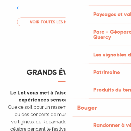
Tout l'agenda
Paysages et val
LIRE LA SUITE
VOIR TOUTES LES MANIFESTATIONS
Parc - Géoparc
Quercy
Les vignobles d
GRANDS ÉVÈNEMENTS
Patrimoine
Produits du ter
Le Lot vous met à l’aise en vous invitant à des
expériences sensorielles étonnantes !
Bouger
Que ce soit pour un rassemblement de montgolfières
ou des concerts de musique sacrée dans le site
vertigineux de Rocamadour, pour écouter un opéra
Randonner à v
célèbre pendant le festival de Saint-Céré ou encore