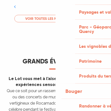
Tout l'agenda
Paysages et val
LIRE LA SUITE
VOIR TOUTES LES MANIFESTATIONS
Parc - Géoparc
Quercy
Les vignobles d
GRANDS ÉVÈNEMENTS
Patrimoine
Produits du ter
Le Lot vous met à l’aise en vous invitant à des
expériences sensorielles étonnantes !
Bouger
Que ce soit pour un rassemblement de montgolfières
ou des concerts de musique sacrée dans le site
vertigineux de Rocamadour, pour écouter un opéra
Randonner à v
célèbre pendant le festival de Saint-Céré ou encore