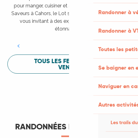
pour manger, cuisiner et s’amuser pendant Lot of
Randonner à vé
Saveurs à Cahors, le Lot sait vous mettre à l’aise en
vous invitant à des expériences sensorielles
Festival Lot of Saveurs
étonnantes !
Randonner à V
LIRE LA SUITE
Toutes les peti
TOUS LES FESTIVALS À
VENIR
Se baigner en e
Naviguer en c
Autres activités
Les trails du
RANDONNÉES ET ITINÉRANCE