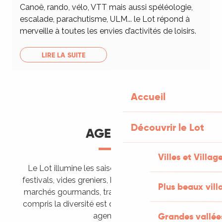
Canoë, rando, vélo, VTT mais aussi spéléologie,
escalade, parachutisme, ULM... le Lot répond à
merveille à toutes les envies d’activités de loisirs.
LIRE LA SUITE
Accueil
Découvrir le Lot
AGENDA
Villes et Villag
Le Lot illumine les saisons de ses animations :
festivals, vides greniers, brocantes, fêtes votives,
Plus beaux vill
marchés gourmands, trails sportifs… Vous l’aurez
compris la diversité est de mise, alors tous à vos
Grandes vallée
agendas !