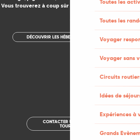
Toutes les activ
Vous trouverez à coup sûr votre bonheur dans le Lot.
.
Toutes les ran
DÉCOUVRIR LES HÉBERGEMENTS INSOLITES
Voyager respo
Voyager sans v
Circuits routier
Idées de séjou
Expériences à 
CONTACTER UN OFFICE DE
TOURISME
Grands Evènem