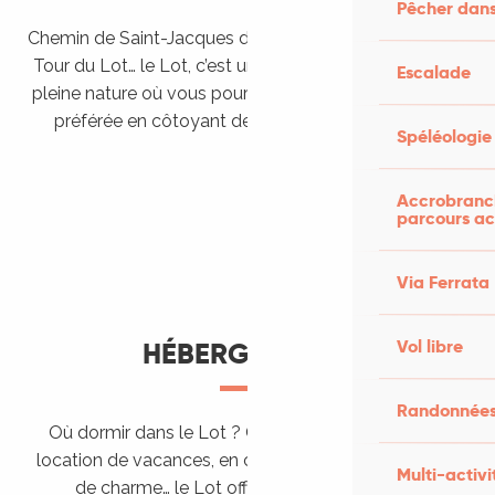
Pêcher dans
Chemin de Saint-Jacques de Compostelle, Véloroutes,
Tour du Lot… le Lot, c’est une véritable destination de
Escalade
pleine nature où vous pourrez pratiquer votre activité
préférée en côtoyant des paysages grandioses.
Spéléologie
Randonner en itinérance
Le Lot en car et en train
Balades et randonnées
Accrobranch
parcours ac
Via Ferrata
Vol libre
HÉBERGEMENTS
Randonnées
Où dormir dans le Lot ? Chez l’habitant, dans une
location de vacances, en camping, ou dans un hôtel
Multi-activi
de charme… le Lot offre des hébergements