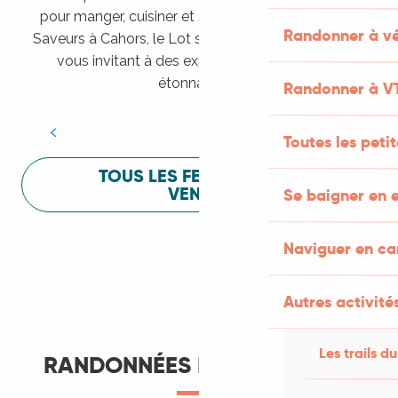
pour manger, cuisiner et s’amuser pendant Lot of
Randonner à vé
Saveurs à Cahors, le Lot sait vous mettre à l’aise en
vous invitant à des expériences sensorielles
Festival Lot of Saveurs
étonnantes !
Randonner à V
LIRE LA SUITE
Toutes les peti
TOUS LES FESTIVALS À
VENIR
Se baigner en e
Naviguer en c
Autres activités
Les trails du
RANDONNÉES ET ITINÉRANCE