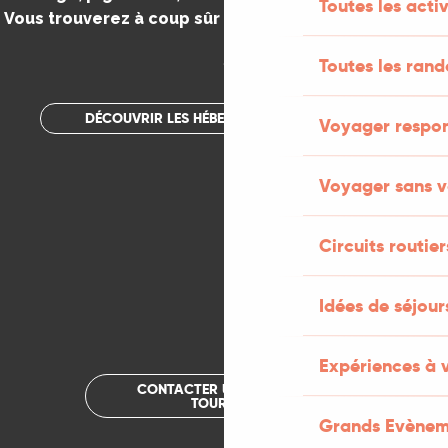
Toutes les activ
Vous trouverez à coup sûr votre bonheur dans le Lot.
.
Toutes les ran
DÉCOUVRIR LES HÉBERGEMENTS INSOLITES
Voyager respo
Voyager sans v
Circuits routier
Idées de séjou
Expériences à 
CONTACTER UN OFFICE DE
TOURISME
Grands Evènem