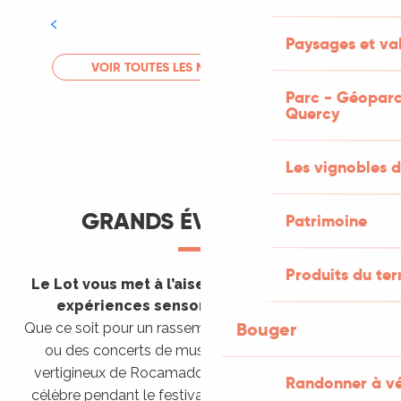
Tout l'agenda
Paysages et val
LIRE LA SUITE
VOIR TOUTES LES MANIFESTATIONS
Parc - Géoparc
Quercy
Les vignobles d
GRANDS ÉVÈNEMENTS
Patrimoine
Produits du ter
Le Lot vous met à l’aise en vous invitant à des
expériences sensorielles étonnantes !
Bouger
Que ce soit pour un rassemblement de montgolfières
ou des concerts de musique sacrée dans le site
vertigineux de Rocamadour, pour écouter un opéra
Randonner à v
célèbre pendant le festival de Saint-Céré ou encore