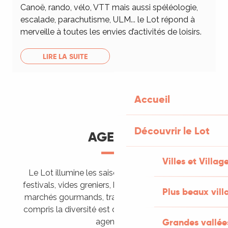
Canoë, rando, vélo, VTT mais aussi spéléologie,
escalade, parachutisme, ULM... le Lot répond à
merveille à toutes les envies d’activités de loisirs.
LIRE LA SUITE
Accueil
Découvrir le Lot
AGENDA
Villes et Villag
Le Lot illumine les saisons de ses animations :
festivals, vides greniers, brocantes, fêtes votives,
Plus beaux vill
marchés gourmands, trails sportifs… Vous l’aurez
compris la diversité est de mise, alors tous à vos
Grandes vallée
agendas !