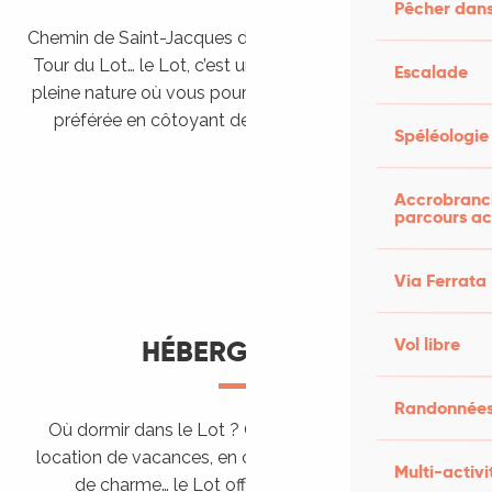
Pêcher dans
Chemin de Saint-Jacques de Compostelle, Véloroutes,
Tour du Lot… le Lot, c’est une véritable destination de
Escalade
pleine nature où vous pourrez pratiquer votre activité
préférée en côtoyant des paysages grandioses.
Spéléologie
Randonner en itinérance
Le Lot en car et en train
Balades et randonnées
Accrobranch
parcours ac
Via Ferrata
Vol libre
HÉBERGEMENTS
Randonnées
Où dormir dans le Lot ? Chez l’habitant, dans une
location de vacances, en camping, ou dans un hôtel
Multi-activi
de charme… le Lot offre des hébergements