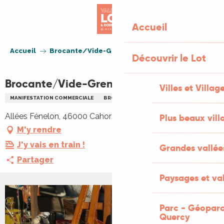
Aller
au
Accueil
contenu
principal
Accueil
Brocante/Vide-Greniers à Cahors
Découvrir le Lot
Brocante/Vide-Greniers à Cahors
Villes et Villag
MANIFESTATION COMMERCIALE
BROCANTE
VIDE GRENIERS BRADERIE
Allées Fénelon, 46000 Cahors
Plus beaux vill
M'y rendre
J'y vais en train !
Grandes vallée
Partager
Paysages et val
Parc - Géoparc
Quercy