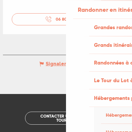
Randonner en itiné
06 80 03 69
▒▒
Grandes rando
Grands itinérai
Randonnées à c
Signaler une erreur
Le Tour du Lot 
Hébergements 
Hébergemen
CONTACTER UN OFFICE DE
TOURISME