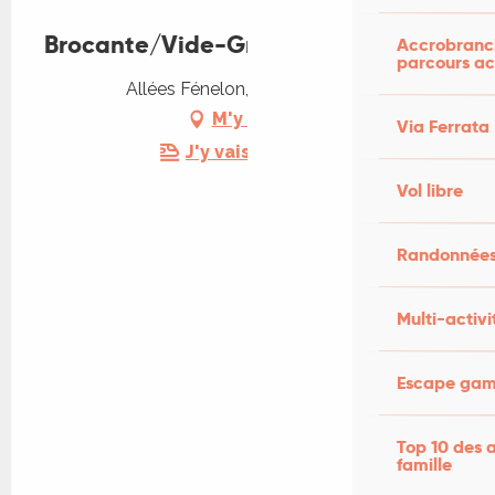
Brocante/Vide-Greniers à Cahors
Accrobranch
parcours ac
Allées Fénelon, 46000 Cahors
M'y rendre
Via Ferrata
J'y vais en train !
Vol libre
Randonnées
Multi-activi
Escape game
Top 10 des a
famille