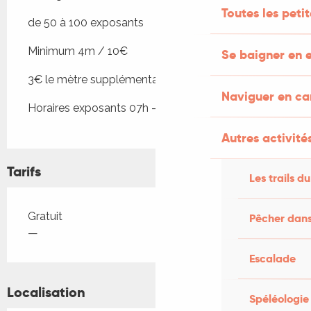
Toutes les peti
de 50 à 100 exposants
Minimum 4m / 10€
Se baigner en e
3€ le mètre supplémentaire
Naviguer en c
Horaires exposants 07h - 17h30
Autres activités
Tarifs
Les trails du
Tarifs 2026
Gratuit
Pêcher dans
—
Escalade
Localisation
Spéléologie