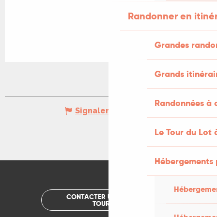
Randonner en itiné
Grandes rando
Grands itinérai
Randonnées à c
Signaler une erreur
Le Tour du Lot 
Hébergements 
Hébergemen
CONTACTER UN OFFICE DE
TOURISME