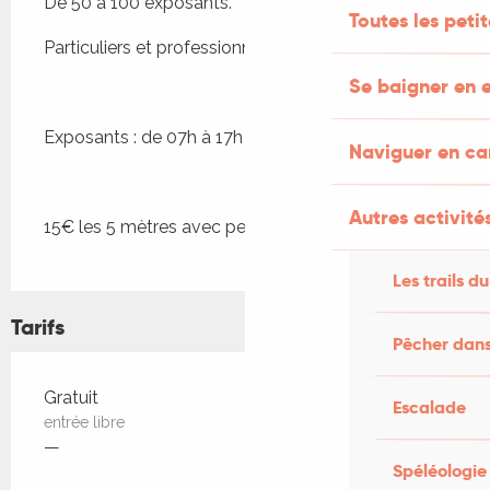
De 50 à 100 exposants.
Toutes les peti
Particuliers et professionnels.
Se baigner en e
Exposants : de 07h à 17h
Naviguer en c
Autres activités
15€ les 5 mètres avec petit véhicule, 3€/ml
Les trails du
Tarifs
Pêcher dans
Tarifs 2026
Gratuit
Escalade
entrée libre
—
Spéléologie