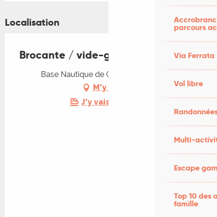
Accrobranch
Localisation
parcours ac
Brocante / vide-greniers à Caïx
Via Ferrata
Base Nautique de Caïx, 46140 Luzech
Vol libre
M'y rendre
J'y vais en train !
Randonnées
Multi-activi
Escape game
Top 10 des a
famille