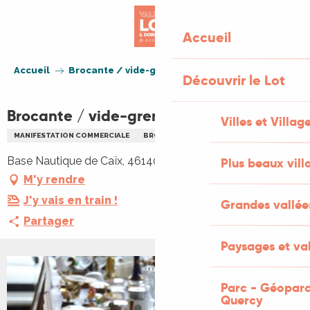
Aller
au
Accueil
contenu
principal
Accueil
Brocante / vide-greniers à Caïx
Découvrir le Lot
Brocante / vide-greniers à Caïx
Villes et Villag
MANIFESTATION COMMERCIALE
BROCANTE
VIDE GRENIERS BRADERIE
Base Nautique de Caïx, 46140 Luzech
Plus beaux vill
M'y rendre
J'y vais en train !
Grandes vallée
Partager
Paysages et val
Parc - Géoparc
Quercy