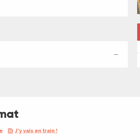
—
amat
re
J'y vais en train !