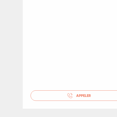
es
es
APPELER