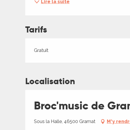
Lire la suite
ches,
 et
car
ues
Tarifs
a
Tarifs 2026
Gratuit
ents
es
ents
es
Localisation
ités
ames
piste
Broc'music de Gr
 faire
Sous la Halle, 46500 Gramat
M'y rend
ages