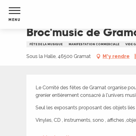
Aller
Accueil
Broc'music de Gramat
au
contenu
MENU
principal
Broc'music de Gram
NTS
MENTS
FÊTE DE LA MUSIQUE
MANIFESTATION COMMERCIALE
VIDE 
S
URS
Sous la Halle, 46500 Gramat
M'y rendre
Description
du Lot
Le Comité des fêtes de Gramat organise pour 
dans
grenier entièrement consacré à l'univers musi
s le
Seul les exposants proposant des objets liés 
Vinyles, CD , instruments, sono , affiches ,obj
e