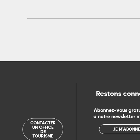
R
ts
rs
ns
Restons conn
ue
Abonnez-vous grat
à notre newsletter 
CONTACTER
UN OFFICE
JE M'ABONNE
DE
TOURISME