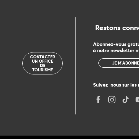
ue
Restons conn
Abonnez-vous grat
à notre newsletter 
CONTACTER
UN OFFICE
JE M'ABONNE
DE
TOURISME
Suivez-nous sur les 
its
r