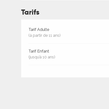
ches,
 et
Tarifs
car
ues
Tarifs 2026
Tarif Adulte
a
(à partir de 11 ans)
ents
es
Tarif Enfant
(jusqu’à 10 ans)
ents
es
ités
ames
piste
 faire