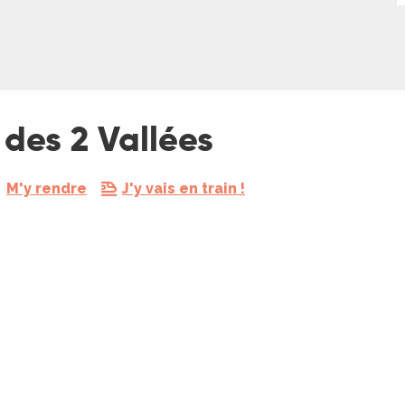
des 2 Vallées
M'y rendre
J'y vais en train !