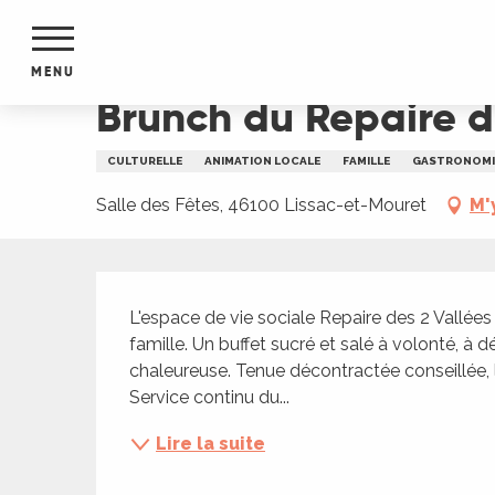
Aller
Accueil
Brunch du Repaire des 2 Vallées
au
contenu
MENU
principal
Brunch du Repaire d
NTS
MENTS
CULTURELLE
ANIMATION LOCALE
FAMILLE
GASTRONOMI
S
URS
Salle des Fêtes, 46100 Lissac-et-Mouret
M'
Description
du Lot
L'espace de vie sociale Repaire des 2 Vallées 
dans
famille. Un buffet sucré et salé à volonté, à
s le
chaleureuse. Tenue décontractée conseillée, l
Service continu du...
Lire la suite
e