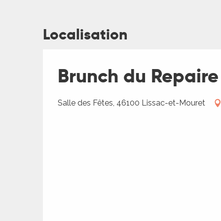
Localisation
ages
Brunch du Repaire 
es
Salle des Fêtes, 46100 Lissac-et-Mouret
es