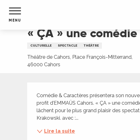
Aller
Accueil
« ÇA » une comédie atypique et décalée
au
contenu
MENU
principal
« ÇA » une comédie 
NTS
MENTS
CULTURELLE
SPECTACLE
THÉÂTRE
S
URS
Théâtre de Cahors, Place François-Mitterrand,
46000 Cahors
Description
du Lot
dans
Comédie & Caractères présentera son nouveau 
s le
profit d’EMMAÜS Cahors. « ÇA » une comédie 
lâchent pour le plus grand plaisir des spectat
Krakowski. avec :...
Lire la suite
e