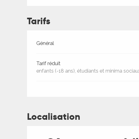
ches,
 et
Tarifs
car
ues
a
Tarifs 2026
Général
ents
Tarif réduit
es
enfants (-18 ans), étudiants et minima soci
ents
es
ités
ames
piste
Localisation
 faire