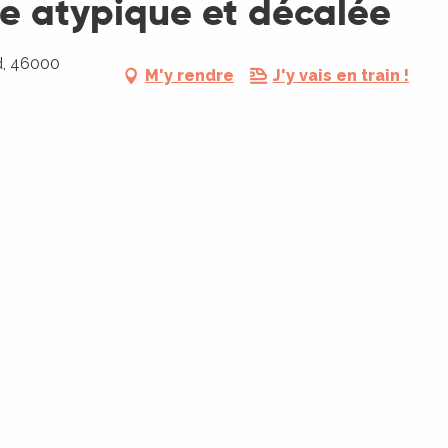
e atypique et décalée
d, 46000
M'y rendre
J'y vais en train !