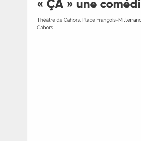
« ÇA » une comédi
ages
Théâtre de Cahors, Place François-Mitterran
Cahors
es
es