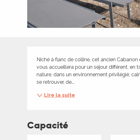
ches,
 et
car
ues
a
Description
ents
Niché à flanc de colline, cet ancien Cabanon 
es
vous accueillera pour un séjour différent, en
nature, dans un environnement privilégié, calm
ents
se retrouver, de...
es
ités
Lire la suite
ames
piste
Capacité
 faire