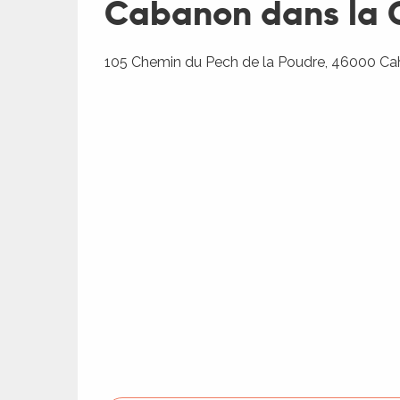
Cabanon dans la C
105 Chemin du Pech de la Poudre, 46000 Ca
R
ts