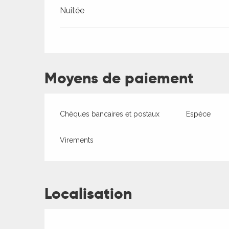
Nuitée
ages
Moyens de paiement
es
es
Chèques bancaires et postaux
Espèce
Virements
Localisation