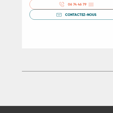
06 74 46 79
▒▒
rs
CONTACTEZ-NOUS
ns
ue