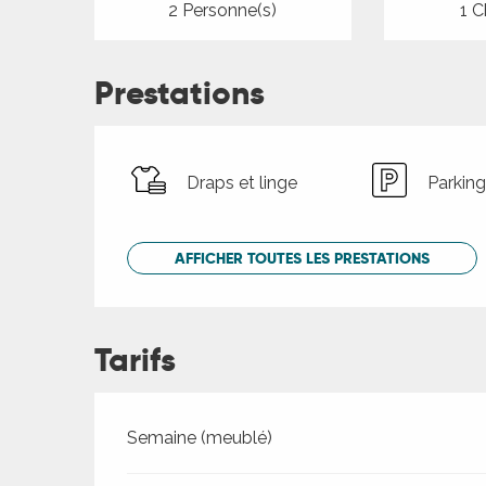
2 Personne(s)
1 C
Prestations
Draps et linge
Parking
AFFICHER TOUTES LES PRESTATIONS
Tarifs
Tarifs 2026
Semaine (meublé)