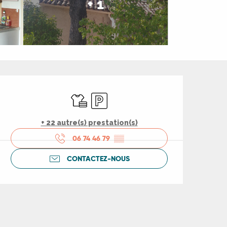
+ 1
Ouverture et coord
Draps et linge
Parking
+ 22 autre(s) prestation(s)
06 74 46 79
▒▒
CONTACTEZ-NOUS