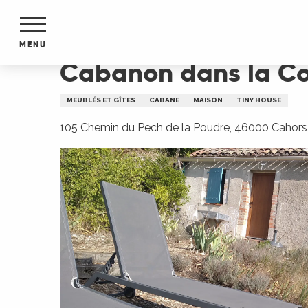
Aller
Accueil
Cabanon dans la Colline
au
contenu
MENU
principal
Cabanon dans la Co
NTS
MENTS
MEUBLÉS ET GÎTES
CABANE
MAISON
TINY HOUSE
S
URS
105 Chemin du Pech de la Poudre, 46000 Cahors
du Lot
dans
s le
e