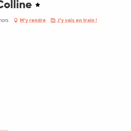
olline
hors
M'y rendre
J'y vais en train !