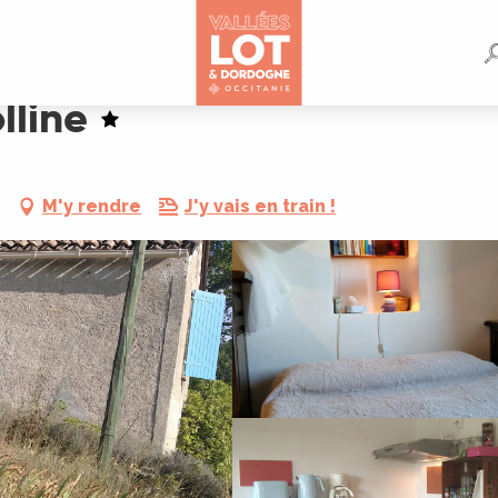
lline
M'y rendre
J'y vais en train !