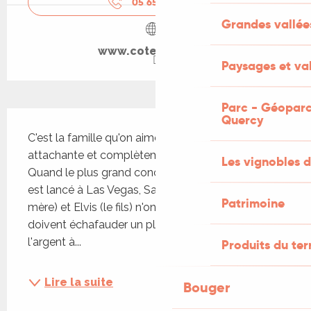
05 65 10 93
▒▒
Grandes vallée
www.cote-rocher.fr
Paysages et val
Parc - Géoparc
Description
Quercy
C'est la famille qu'on aimerait tous avoir : drôle, 
attachante et complètement hors de contrôle. 
Les vignobles d
Quand le plus grand concours de sosie musical 
est lancé à Las Vegas, Samuel(le père), Arielle (la 
Patrimoine
mère) et Elvis (le fils) n'ont plus le choix : ils 
doivent échafauder un plan pour piquer de 
l'argent à...
Produits du ter
Lire la suite
Bouger