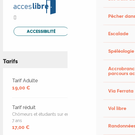
Pêcher dans
ACCESSIBILITÉ
Escalade
Spéléologie
Tarifs
Accrobranch
parcours ac
Tarifs 2026
Tarif Adulte
19,00 €
Via Ferrata
Tarif réduit
Vol libre
Chômeurs et étudiants sur enfants de 7 à 14 ans, gratuit -
7 ans
Randonnées
17,00 €