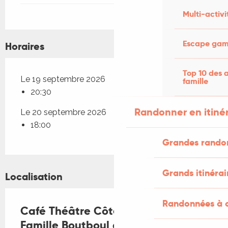
Multi-activi
Escape game
Horaires
Top 10 des a
Le 19 septembre 2026
famille
20:30
Randonner en itiné
Le 20 septembre 2026
18:00
Grandes rando
Grands itinérai
Localisation
Randonnées à c
Café Théâtre Côté Rocher "La
Famille Boutboul à Loose Vegas"