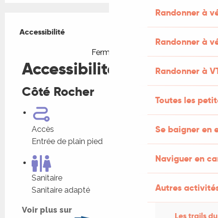
Randonner à v
Offres de prestations
Accessibilité
Accessibilité
Randonner à vé
Fermer
Accessibilité
Randonner à V
Côté Rocher
Toutes les peti
Se baigner en e
Accès
Entrée de plain pied
Naviguer en c
Sanitaire
Autres activités
Sanitaire adapté
Voir plus sur
Les trails du