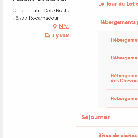
Le Tour du Lot 
Café Théâtre Côté Rocher, rue Roland Le Preux,
46500 Rocamadour
Hébergements 
M'y rendre
J'y vais en train !
Hébergemen
Hébergemen
Hébergement
des Chevau
Hébergement
Séjourner
Sites de visites