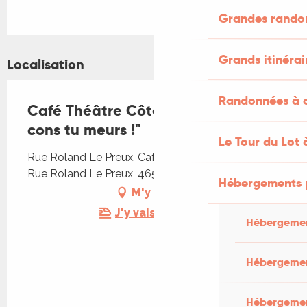
Grandes rando
Grands itinérai
Localisation
Randonnées à c
Café Théâtre Côté Rocher "Plus
cons tu meurs !"
Le Tour du Lot 
Rue Roland Le Preux, Café Théâtre Côté Rocher,
Rue Roland Le Preux, 46500 Rocamadour
Hébergements 
M'y rendre
J'y vais en train !
Hébergemen
Hébergemen
Hébergement