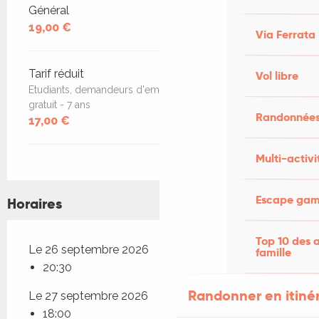
Tarifs 2026
Général
19,00 €
Via Ferrata
Tarif réduit
Vol libre
Etudiants, demandeurs d'emploi, enfants de 7 à 14 ans,
gratuit - 7 ans
Randonnées
17,00 €
Multi-activi
Escape game
Horaires
Top 10 des a
Le 26 septembre 2026
famille
20:30
Randonner en itiné
Le 27 septembre 2026
18:00