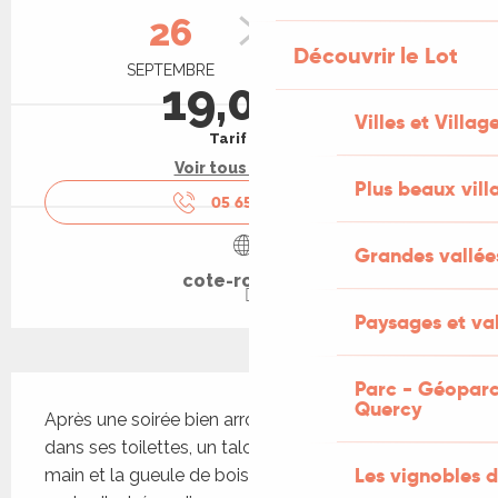
26
27
Découvrir le Lot
SEPTEMBRE
SEPTEMBRE
19,00 €
Villes et Villag
Tarif plein
Voir tous les tarifs
Plus beaux vill
05 65 10 93
▒▒
Grandes vallée
cote-rocher.fr
Paysages et val
Description
Parc - Géoparc
Quercy
Après une soirée bien arrosée, Robert se réveille 
dans ses toilettes, un talon aiguille calibre 44 à la 
Les vignobles d
main et la gueule de bois. Une chose étrange : la 