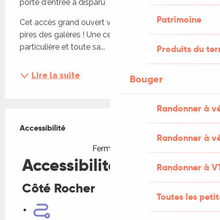
porte d'entrée a disparu
Patrimoine
Cet accès grand ouvert va être le passe droit aux 
pires des galères ! Une cendrillon un peu 
particulière et toute sa...
Produits du ter
Lire la suite
Bouger
Randonner à v
Offres de prestations
Accessibilité
Accessibilité
Randonner à vé
Fermer
Accessibilité
Randonner à V
Côté Rocher
Toutes les peti