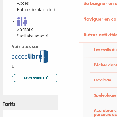
Se baigner en e
Accès
Entrée de plain pied
Naviguer en c
Sanitaire
Autres activités
Sanitaire adapté
Voir plus sur
Les trails du
Pêcher dans
ACCESSIBILITÉ
Escalade
Spéléologie
Tarifs
Accrobranch
parcours ac