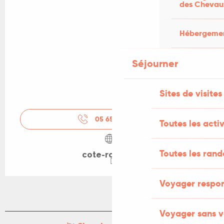
des Chevau
Hébergement
Séjourner
Sites de visites
05 65 10 93
▒▒
Toutes les activ
Toutes les ran
cote-rocher.fr
Voyager respo
Voyager sans v