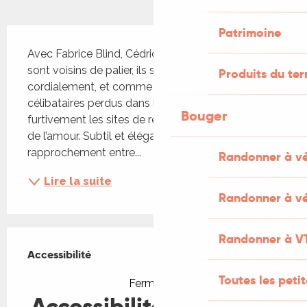
Patrimoine
Description
Avec Fabrice Blind, Cédric Clodic et Jade Brun. Ils 
sont voisins de palier, ils se détestent 
Produits du ter
cordialement, et comme des millions de 
célibataires perdus dans la ville, ils explorent 
Bouger
furtivement les sites de rencontre à la recherche 
de l’amour. Subtil et élégant, cet improbable 
rapprochement entre...
Randonner à v
Lire la suite
Randonner à vé
Offres de prestations
Randonner à V
Accessibilité
Accessibilité
Toutes les peti
Fermer
Accessibilité