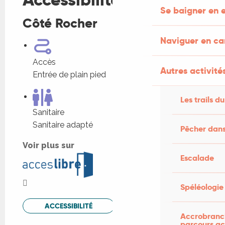
Se baigner en e
Côté Rocher
Naviguer en c
Accès
Autres activités
Entrée de plain pied
Les trails du
Sanitaire
Sanitaire adapté
Pêcher dans
Voir plus sur
Escalade
Spéléologie
ACCESSIBILITÉ
Accrobranch
parcours ac