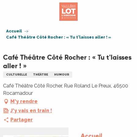
Aller
au
contenu
principal
Accueil
Café Théâtre Côté Rocher : « Tu t'laisses aller ! »
Café Théâtre Côté Rocher : « Tu t'laisses
aller ! »
CULTURELLE
THÉÂTRE
HUMOUR
Café Théâtre Côté Rocher, Rue Roland Le Preux, 46500
Rocamadour
M'y rendre
J'y vais en train !
Partager
Accueil