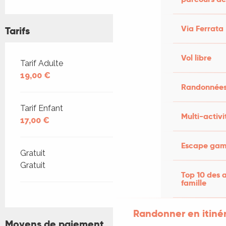
Via Ferrata
Tarifs
Vol libre
Tarifs 2026
Tarif Adulte
19,00 €
Randonnées
Tarif Enfant
Multi-activi
17,00 €
Escape game
Gratuit
Gratuit
Top 10 des a
famille
Randonner en itiné
Moyens de paiement