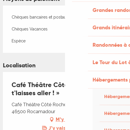
Grandes rando
Chèques bancaires et postaux
Grands itinérai
Chèques Vacances
Espèce
Randonnées à c
Le Tour du Lot 
Localisation
Hébergements 
Café Théâtre Côté Rocher : « Tu
t'laisses aller ! »
Hébergemen
Café Théâtre Côté Rocher, Rue Roland Le Preux,
46500 Rocamadour
Hébergemen
M'y rendre
J'y vais en train !