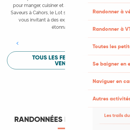
pour manger, cuisiner et s’amuser pendant Lot of
Randonner à vé
Saveurs à Cahors, le Lot sait vous mettre à l’aise en
vous invitant à des expériences sensorielles
Festival Lot of Saveurs
étonnantes !
Randonner à V
LIRE LA SUITE
Toutes les peti
TOUS LES FESTIVALS À
VENIR
Se baigner en e
Naviguer en c
Autres activités
Les trails du
RANDONNÉES ET ITINÉRANCE