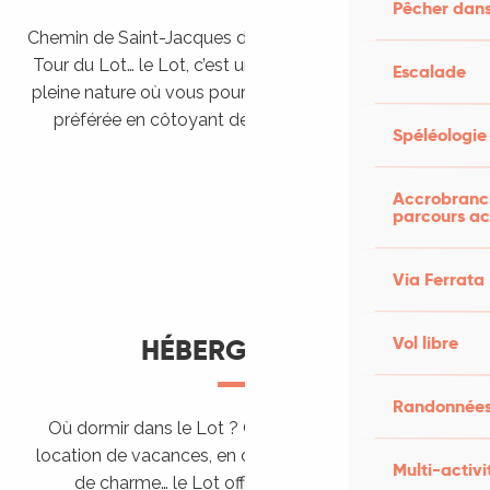
Pêcher dans
Chemin de Saint-Jacques de Compostelle, Véloroutes,
Tour du Lot… le Lot, c’est une véritable destination de
Escalade
pleine nature où vous pourrez pratiquer votre activité
préférée en côtoyant des paysages grandioses.
Spéléologie
Randonner en itinérance
Le Lot en car et en train
Balades et randonnées
Accrobranch
parcours ac
Via Ferrata
Vol libre
HÉBERGEMENTS
Randonnées
Où dormir dans le Lot ? Chez l’habitant, dans une
location de vacances, en camping, ou dans un hôtel
Multi-activi
de charme… le Lot offre des hébergements