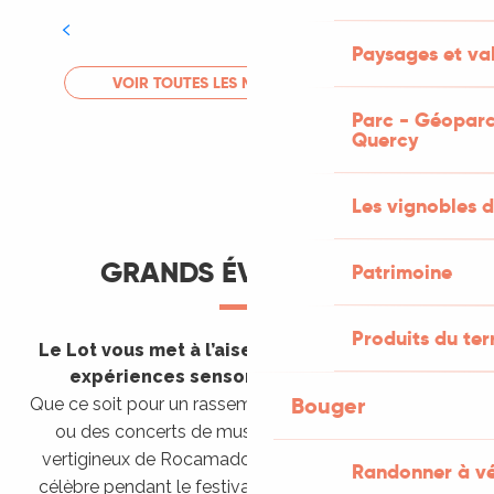
Tout l'agenda
Paysages et val
LIRE LA SUITE
VOIR TOUTES LES MANIFESTATIONS
Parc - Géoparc
Quercy
Les vignobles d
GRANDS ÉVÈNEMENTS
Patrimoine
Produits du ter
Le Lot vous met à l’aise en vous invitant à des
expériences sensorielles étonnantes !
Bouger
Que ce soit pour un rassemblement de montgolfières
ou des concerts de musique sacrée dans le site
vertigineux de Rocamadour, pour écouter un opéra
Randonner à v
célèbre pendant le festival de Saint-Céré ou encore