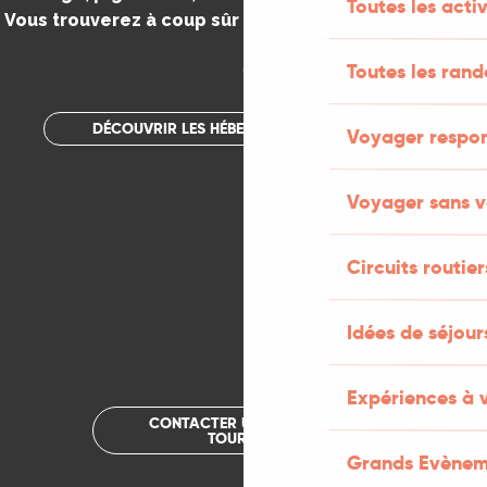
Toutes les activ
Vous trouverez à coup sûr votre bonheur dans le Lot.
.
Toutes les ran
DÉCOUVRIR LES HÉBERGEMENTS INSOLITES
Voyager respo
Voyager sans v
Circuits routier
Idées de séjou
Expériences à 
CONTACTER UN OFFICE DE
TOURISME
Grands Evènem