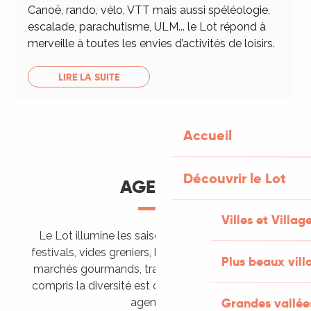
Canoë, rando, vélo, VTT mais aussi spéléologie,
escalade, parachutisme, ULM... le Lot répond à
merveille à toutes les envies d’activités de loisirs.
LIRE LA SUITE
Accueil
Découvrir le Lot
AGENDA
Villes et Villag
Le Lot illumine les saisons de ses animations :
festivals, vides greniers, brocantes, fêtes votives,
Plus beaux vill
marchés gourmands, trails sportifs… Vous l’aurez
compris la diversité est de mise, alors tous à vos
Grandes vallée
agendas !