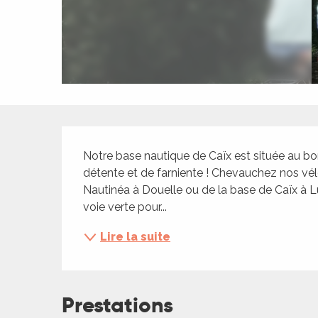
ches,
 et
car
ues
a
ents
Description
es
Notre base nautique de Caïx est située au bord
ents
détente et de farniente ! Chevauchez nos vélo
Nautinéa à Douelle ou de la base de Caïx à 
es
ités
voie verte pour...
ames
Lire la suite
piste
 faire
Prestations