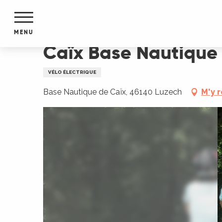
Aller
Accueil
Caïx Base Nautique - Location de VTC à 
au
contenu
MENU
principal
Caïx Base Nautique 
NTS
MENTS
VÉLO ÉLECTRIQUE
S
URS
Base Nautique de Caïx, 46140 Luzech
M'y 
du Lot
dans
s le
e