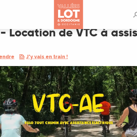
assistance électrique
- Location de VTC à assis
rendre
J'y vais en train !