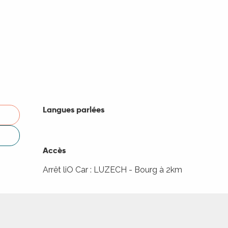
Langues parlées
Langues parlées
Accès
Accès
Arrêt liO Car : LUZECH - Bourg à 2km