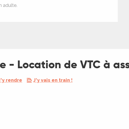
 adulte.
 - Location de VTC à ass
'y rendre
J'y vais en train !