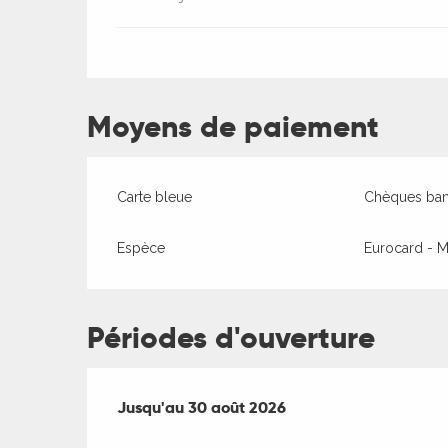
Moyens de paiement
Carte bleue
Chèques banc
Espèce
Eurocard - M
Périodes d'ouverture
Du
Jusqu'au
6 juillet 2026
30 août 2026
au
30 août 2026