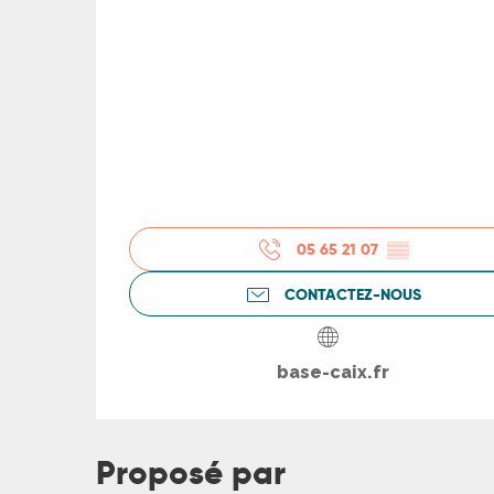
R
ts
rs
05 65 21 07
▒▒
ns
CONTACTEZ-NOUS
ue
base-caix.fr
Proposé par