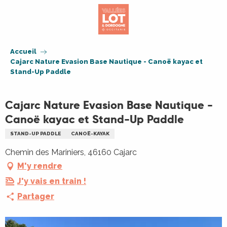
Aller
au
contenu
principal
Accueil
Cajarc Nature Evasion Base Nautique - Canoë kayac et
Stand-Up Paddle
Cajarc Nature Evasion Base Nautique -
Canoë kayac et Stand-Up Paddle
STAND-UP PADDLE
CANOË-KAYAK
Chemin des Mariniers, 46160 Cajarc
M'y rendre
J'y vais en train !
Partager