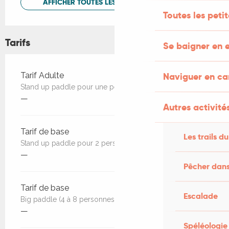
AFFICHER TOUTES LES PRESTATIONS
Toutes les peti
Tarifs
Se baigner en e
Tarifs 2026
Tarif Adulte
Naviguer en c
Stand up paddle pour une personne
—
Autres activités
Tarif de base
Les trails du
Stand up paddle pour 2 personnes
—
Pêcher dans
Tarif de base
Escalade
Big paddle (4 à 8 personnes) pour 1H
—
Spéléologie