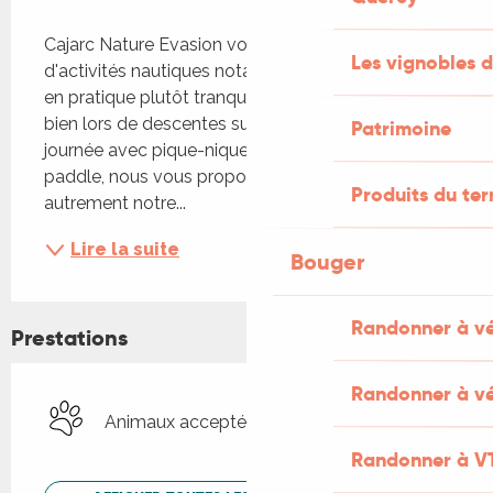
Description
Cajarc Nature Evasion vous offre un large choix 
Les vignobles d
d'activités nautiques notamment le canoë kayac 
en pratique plutôt tranquille sur le plan d'eau ou 
bien lors de descentes sur la rivière Lot sur une 
Patrimoine
journée avec pique-nique. Avec le stand-up 
paddle, nous vous proposons de découvrir 
Produits du ter
autrement notre...
Lire la suite
Bouger
Randonner à v
Prestations
Randonner à vé
Animaux acceptés
Randonner à V