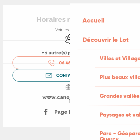
Ouverture et coordonnées
Horaires non définis
Accueil
Voir les horaires
Animaux acceptés
Découvrir le Lot
+ 1 autre(s) prestation(s)
Villes et Villag
06 46 86 08
▒▒
CONTACTEZ-NOUS
Plus beaux vill
Grandes vallée
www.canoe-cajarc.fr
Page Facebook
Paysages et val
Parc - Géoparc
Quercy