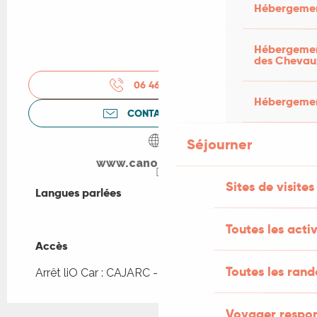
Hébergemen
Hébergement
des Chevau
06 46 86 08
▒▒
Hébergement
CONTACTEZ-NOUS
Séjourner
www.canoe-cajarc.fr
Sites de visites
Langues parlées
Langues parlées
Toutes les activ
Accès
Accès
Toutes les ran
Arrêt liO Car : CAJARC - Stade à 532m
Voyager respo