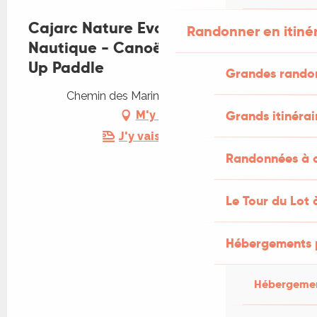
Cajarc Nature Evasion Base
Randonner en itiné
Nautique - Canoë kayac et Stand-
Up Paddle
Grandes rando
Chemin des Mariniers, 46160 Cajarc
Grands itinérai
M'y rendre
J'y vais en train !
Randonnées à c
Le Tour du Lot 
Hébergements 
Hébergemen