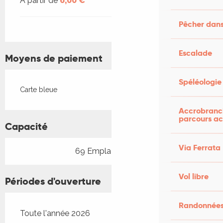
À partir de
6,00 €
Pêcher dans
Escalade
Moyens de paiement
Spéléologie
Carte bleue
Accrobranch
parcours ac
Capacité
Via Ferrata
69 Emplacement(s)
Vol libre
Périodes d'ouverture
Randonnées
Toute l'année 2026