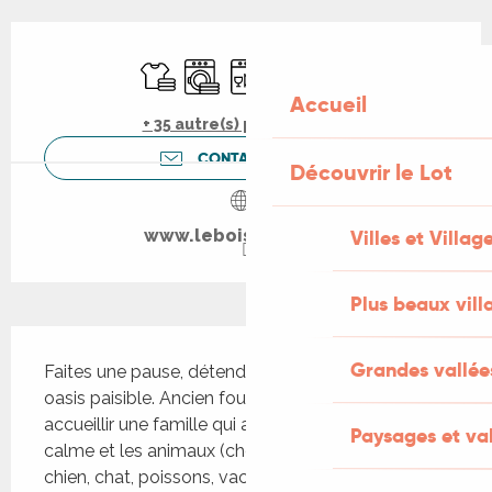
Ouverture et coordonnées
Draps et linge
Lave linge
Lave vaisselle
Jeux pour enfants / Espace
Parking
Accueil
+ 35 autre(s) prestation(s)
CONTACTEZ-NOUS
Découvrir le Lot
Villes et Villag
www.leboisdelafon.fr
Plus beaux vill
Description
Grandes vallée
Faites une pause, détendez-vous dans cette 
oasis paisible. Ancien fournil aménagé pour 
accueillir une famille qui apprécie la nature, le 
Paysages et val
calme et les animaux (chèvres naines, poules, 
chien, chat, poissons, vaches...) . À 20 minutes du 