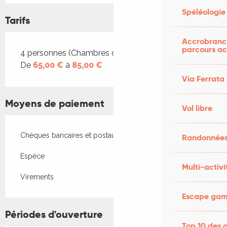
Spéléologie
Tarifs
Accrobranch
parcours ac
Tarifs 2026
4 personnes (Chambres d'hôtes)
De
65,00 €
à
85,00 €
Via Ferrata
Moyens de paiement
Vol libre
Chèques bancaires et postaux
Randonnées
Espèce
Multi-activi
Virements
Escape game
Périodes d'ouverture
Top 10 des a