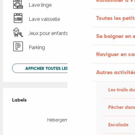
Lave linge
Toutes les peti
Lave vaisselle
Jeux pour enfants / Espace jeux
Se baigner en e
Parking
Naviguer en c
AFFICHER TOUTES LES PRESTATIONS
Autres activités
Les trails du
Offres de prestations
Labels
Labels
Pêcher dans
Hébergement Pêche
Escalade