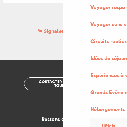
Voyager respo
Voyager sans v
Signaler une erreur
Circuits routier
Idées de séjou
Expériences à 
CONTACTER UN OFFICE DE
TOURISME
Grands Evènem
Hébergements
Restons connectés
Hôtels