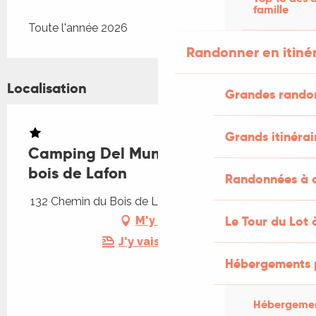
famille
Toute l'année 2026
Randonner en itiné
Localisation
Grandes rando
Grands itinérai
Camping Del Mundo/ Le fournil du
bois de Lafon
Randonnées à c
132 Chemin du Bois de Lafon, 46400 Frayssinhes
Le Tour du Lot 
M'y rendre
J'y vais en train !
Hébergements 
Hébergemen