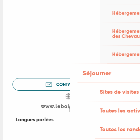
Hébergemen
Hébergement
des Chevau
Hébergement
Séjourner
CONTACTEZ-NOUS
Sites de visites
www.leboisdelafon.fr
Toutes les activ
Langues parlées
Langues parlées
Toutes les ran