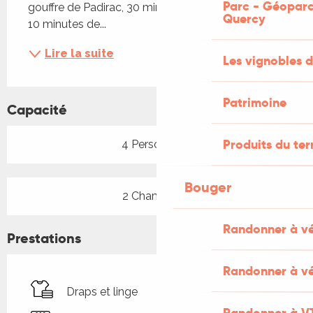
Parc - Géoparc
gouffre de Padirac, 30 minutes de Rocamadour, 
Quercy
10 minutes de...
Lire la suite
Les vignobles d
Patrimoine
Capacité
Produits du ter
4 Personne(s)
Bouger
2 Chambre(s)
Randonner à v
Prestations
Randonner à vé
Draps et linge
Randonner à V