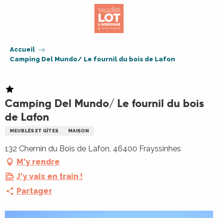
Aller
au
contenu
principal
Accueil
Camping Del Mundo/ Le fournil du bois de Lafon
Camping Del Mundo/ Le fournil du bois
de Lafon
MEUBLÉS ET GÎTES
MAISON
132 Chemin du Bois de Lafon, 46400 Frayssinhes
M'y rendre
J'y vais en train !
Partager