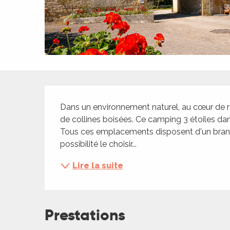
ches,
 et
car
ues
a
Description
ents
Dans un environnement naturel, au cœur de rav
es
de collines boisées. Ce camping 3 étoiles d
ents
Tous ces emplacements disposent d'un branch
es
ités
possibilité le choisir...
ames
Lire la suite
piste
 faire
Prestations