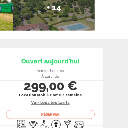
+ 14
Ouverture et coord
Ouvert aujourd'hui
Voir les horaires
À partir de
299,00 €
Location Mobil-Home / semaine
Voir tous les tarifs
RÉSERVER
Lave linge
WiFi
Accès handicapés
Accessibilité
Bar / Buvette
Accueil camping car