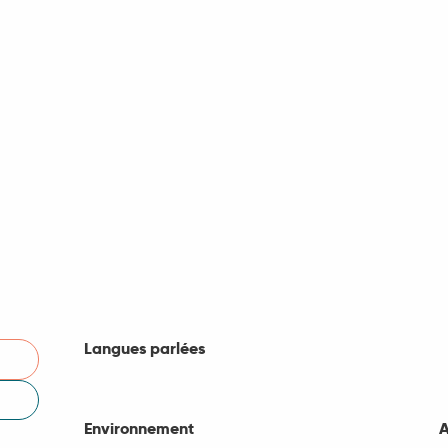
Langues parlées
Langues parlées
Environnement
Environnement
A
A