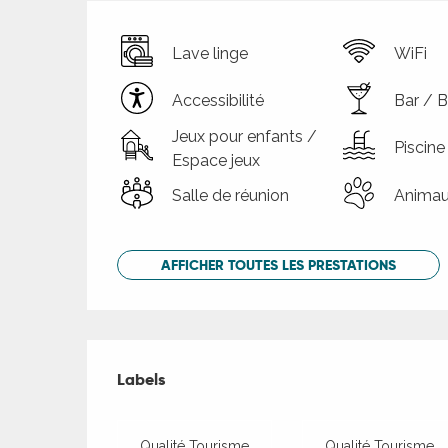
Lave linge
WiFi
Accessibilité
Bar / 
Jeux pour enfants /
Piscine
Espace jeux
Salle de réunion
Animau
AFFICHER TOUTES LES PRESTATIONS
Offres de presta
Labels
Labels
Qualité Tourisme
Qualité Tourisme