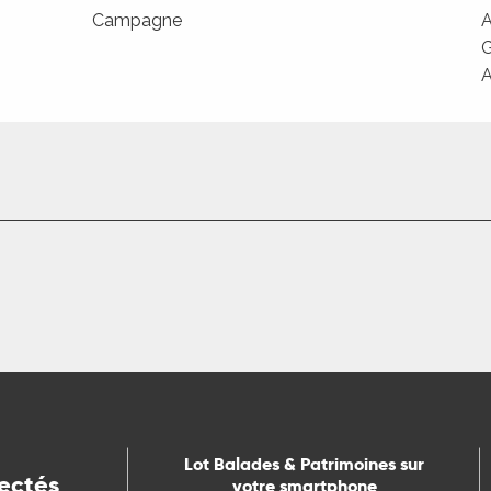
Campagne
A
G
A
Lot Balades & Patrimoines sur
ectés
votre smartphone