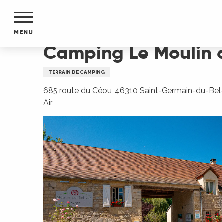
Aller
Accueil
Camping Le Moulin du Bel Air
au
contenu
MENU
principal
Camping Le Moulin d
NTS
MENTS
TERRAIN DE CAMPING
S
URS
685 route du Céou, 46310 Saint-Germain-du-Bel
Air
du Lot
dans
s le
e