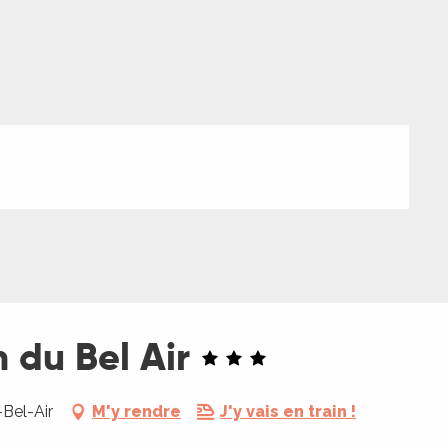
 du Bel Air
Bel-Air
M'y rendre
J'y vais en train !