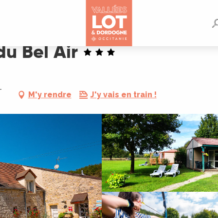
u Bel Air
-
M'y rendre
J'y vais en train !