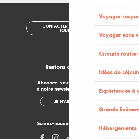
Voyager respo
CONTACTER UN OFFICE DE
TOURISME
Voyager sans v
Circuits routier
Restons connectés
Idées de séjou
Abonnez-vous gratuitement
à notre newsletter mensuelle
Expériences à 
JE M'ABONNE
Grands Evènem
Suivez-nous sur les réseaux !
Hébergements