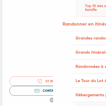
Top 10 des a
famille
Randonner en itiné
Grandes rando
Grands itinérai
Randonnées à c
Le Tour du Lot 
07 85 94 61
▒▒
CONTACTEZ-NOUS
Hébergements 