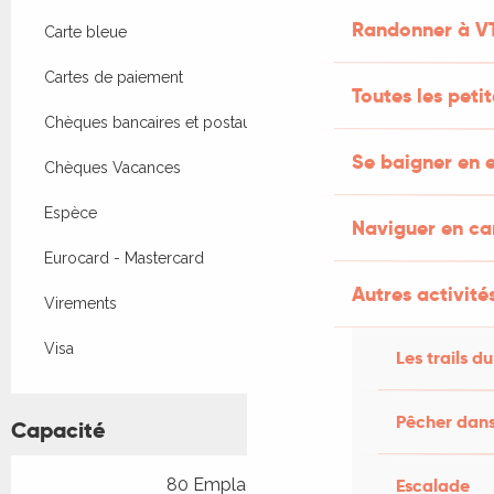
Randonner à V
Carte bleue
Cartes de paiement
Toutes les peti
Chèques bancaires et postaux
Se baigner en e
Chèques Vacances
Espèce
Naviguer en c
Eurocard - Mastercard
Autres activités
Virements
Visa
Les trails du
Pêcher dans
Capacité
80 Emplacement(s)
Escalade