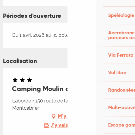
Périodes d'ouverture
Spéléologie
Accrobranch
Du 1 avril 2026 au 31 octobre 2026
parcours ac
Via Ferrata
Localisation
Vol libre
Camping Moulin de Laborde
Randonnées
Laborde 4150 route de la vallée, 46700
Multi-activi
Montcabrier
M'y rendre
Escape game
J'y vais en train !