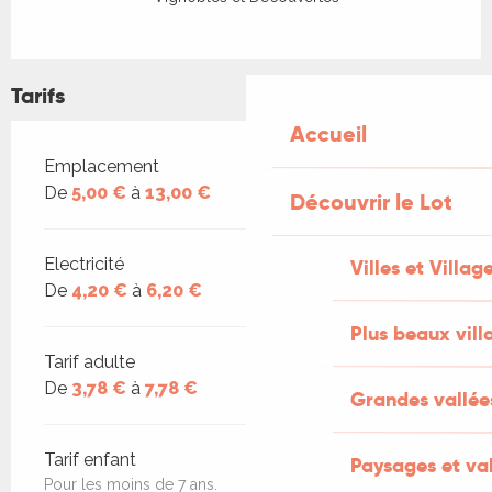
Tarifs
Accueil
Tarifs 2026
Emplacement
De
5,00 €
à
13,00 €
Découvrir le Lot
Electricité
Villes et Villag
De
4,20 €
à
6,20 €
Plus beaux vill
Tarif adulte
De
3,78 €
à
7,78 €
Grandes vallée
Tarif enfant
Paysages et val
Pour les moins de 7 ans.