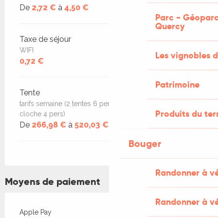
De
2,72 €
à
4,50 €
Parc - Géoparc
Quercy
Taxe de séjour
WIFI
Les vignobles d
0,72 €
Patrimoine
Tente
tarifs semaine (2 tentes 6 pers , 2 tentes 4 pers, 1 tente
Produits du ter
cloche 4 pers)
De
266,98 €
à
520,03 €
Bouger
Randonner à v
Moyens de paiement
Randonner à vé
Apple Pay