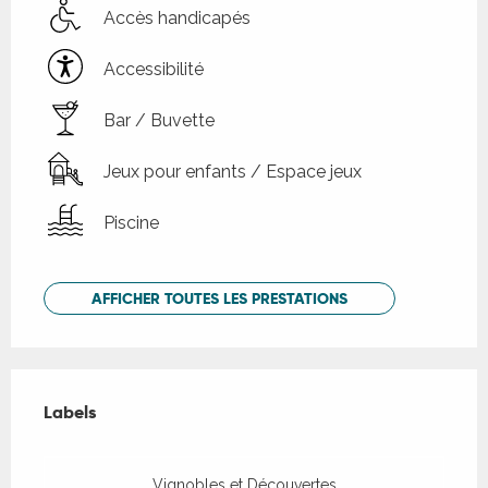
Accès handicapés
Accessibilité
Bar / Buvette
Jeux pour enfants / Espace jeux
Piscine
AFFICHER TOUTES LES PRESTATIONS
Offres de prestations
Labels
Labels
Vignobles et Découvertes