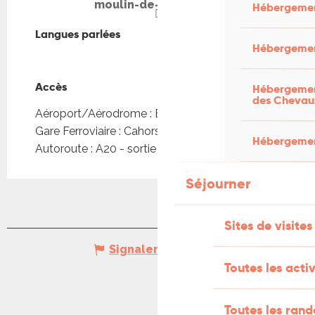
moulin-de-laborde.fr
Hébergemen
Langues parlées
Langues parlées
Hébergemen
Accès
Accès
Hébergement
des Chevau
Aéroport/Aérodrome : Bergerac à 70km
Gare Ferroviaire : Cahors à 45km
Hébergement
Autoroute : A20 - sortie 56 à 60km
Séjourner
Sites de visites
Signaler une erreur
Toutes les activ
Toutes les ran