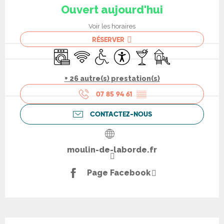
Ouvert aujourd'hui
Voir les horaires
RÉSERVER
Lave linge
WiFi
Accès handicapés
Accessibilité
Bar / Buvette
Jeux pour enfants 
+ 26 autre(s) prestation(s)
07 85 94 61
▒▒
CONTACTEZ-NOUS
moulin-de-laborde.fr
Page Facebook