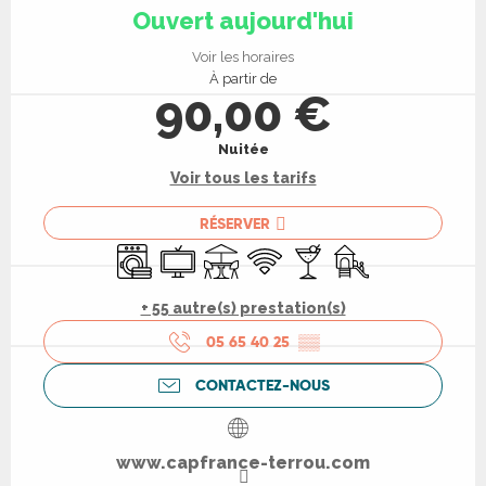
Ouvert aujourd'hui
Voir les horaires
À partir de
90,00 €
Nuitée
Voir tous les tarifs
RÉSERVER
Lave linge
Télévision
Terrasse
WiFi
Bar / Buvette
Jeux pour enfants 
+ 55 autre(s) prestation(s)
05 65 40 25
▒▒
CONTACTEZ-NOUS
www.capfrance-terrou.com