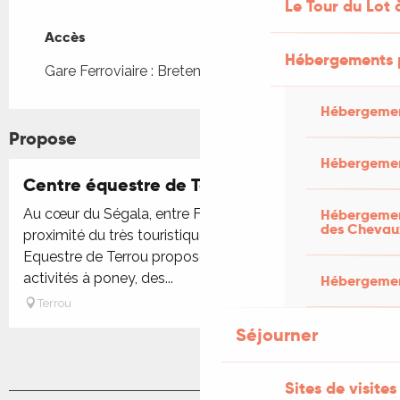
Le Tour du Lot 
Accès
Accès
Hébergements 
Gare Ferroviaire : Bretenoux-Biars à 25km
Hébergemen
Propose
Hébergemen
Centre équestre de Terrou
Hébergement
Au cœur du Ségala, entre Figeac et Saint-Céré, à
des Chevau
proximité du très touristique lac du Tolerme, le Centre
Equestre de Terrou propose des baptêmes et
activités à poney, des...
Hébergement
Terrou
Séjourner
Sites de visites