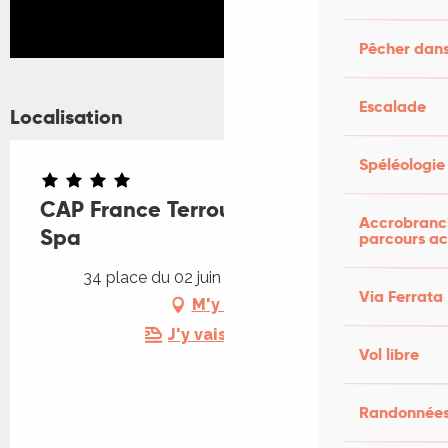
Pêcher dans
Escalade
Localisation
Spéléologie
CAP France Terrou Village Club &
Accrobranch
Spa
parcours ac
34 place du 02 juin 1944, 46120 Terrou
Via Ferrata
M'y rendre
J'y vais en train !
Vol libre
Randonnées