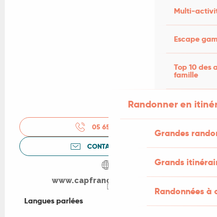
Multi-activi
Escape game
Top 10 des a
famille
Randonner en itiné
05 65 40 25
▒▒
Grandes rando
CONTACTEZ-NOUS
Grands itinérai
www.capfrance-terrou.com
Randonnées à c
Langues parlées
Langues parlées