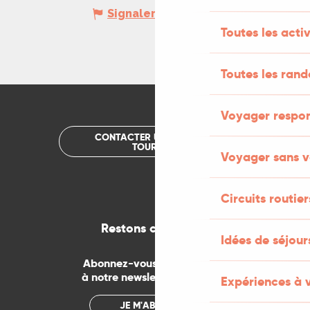
Signaler une erreur
Toutes les activ
Toutes les ran
Voyager respo
CONTACTER UN OFFICE DE
TOURISME
Voyager sans v
Circuits routier
Restons connectés
Idées de séjou
Abonnez-vous gratuitement
à notre newsletter mensuelle
Expériences à 
JE M'ABONNE