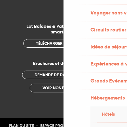
Voyager sans v
Lot Balades & Patrimoines sur votre
Circuits routier
smartphone
TÉLÉCHARGER L'APPLICATION
Idées de séjou
Brochures et documentations
Expériences à 
DEMANDE DE DOCUMENTATION
Grands Evènem
VOIR NOS BROCHURES
Hébergements
Hôtels
-
-
-
-
PLAN DU SITE
ESPACE PRO
PRESSE
PHOTOTHÈQUE