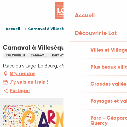
Aller
au
Accueil
contenu
principal
Accueil
Carnaval à Villesèque
Découvrir le Lot
Carnaval à Villesèque
Villes et Villag
CULTURELLE
CARNAVAL
ENFANTS
FAMILLE
Place du village, Le Bourg, 46090 Villesèque
Plus beaux vill
M'y rendre
J'y vais en train !
Grandes vallée
Partager
Paysages et val
Parc - Géoparc
Quercy