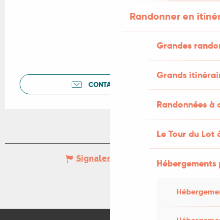
Randonner en itiné
Grandes rando
Grands itinérai
CONTACTEZ-NOUS
Randonnées à c
Le Tour du Lot 
Signaler une erreur
Hébergements 
Hébergemen