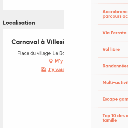
Accrobranch
parcours ac
Localisation
Via Ferrata
Carnaval à Villesèque
Vol libre
Place du village, Le Bourg, 46090 Villesèque
M'y rendre
Randonnées
J'y vais en train !
Multi-activi
Escape game
Top 10 des a
famille