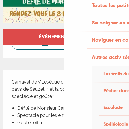
Toutes les peti
Se baigner en e
Ouverture et coordonnées
ÉVÉNEMENT TERMINÉ
Naviguer en c
CONTACTEZ-NOUS
Autres activités
Description
Les trails du
Carnaval de Villesèque organisé par « Vivre au 
pays de Sauzet » et la commune. Défilé, 
Pêcher dans
spectacle et goûter.
Escalade
Défilé de Monsieur Carnaval
Spectacle pour les enfants
Goûter offert
Spéléologie