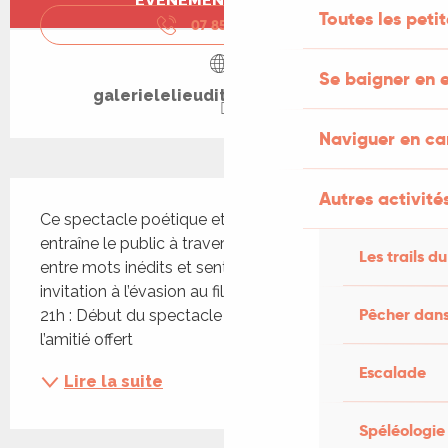
ÉVÉNEMENT TERMINÉ
Toutes les peti
07 85 32 53
▒▒
Se baigner en e
galerielelieudit.over-blog.com
Naviguer en c
Description
Autres activités
Ce spectacle poétique et musical de Ada Mondès 
entraîne le public à travers des ailleurs sensibles, 
Les trails du
entre mots inédits et senteurs familières. Une 
invitation à l’évasion au fil des sons et des récits. - 
Pêcher dans
21h : Début du spectacle - À l’issue : verre de 
l’amitié offert
Escalade
Lire la suite
Spéléologie