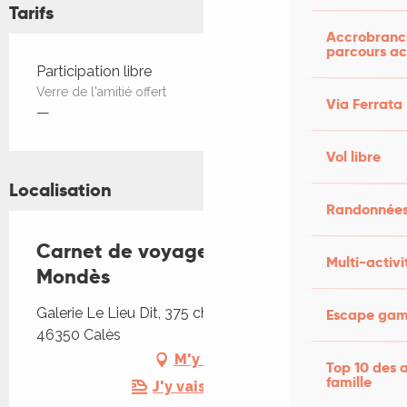
Tarifs
Accrobranch
parcours ac
Tarifs 2026
Participation libre
Verre de l'amitié offert
Via Ferrata
—
Vol libre
Localisation
Randonnées
Carnet de voyage vivant avec Ada
Multi-activi
Mondès
Galerie Le Lieu Dit, 375 chemin de Sainte Marie,
Escape game
46350 Calès
M'y rendre
Top 10 des a
famille
J'y vais en train !