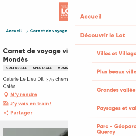
Aller
au
Accueil
contenu
principal
Accueil
Carnet de voyage vivant avec Ada Mondès
Découvrir le Lot
Carnet de voyage vivant avec Ada
Villes et Villag
Mondès
CULTURELLE
SPECTACLE
MUSIQUE DU MONDE
POÉSIE
Plus beaux vill
Galerie Le Lieu Dit, 375 chemin de Sainte Marie, 46350
Calès
Grandes vallée
M'y rendre
J'y vais en train !
Paysages et val
Partager
Parc - Géoparc
Quercy