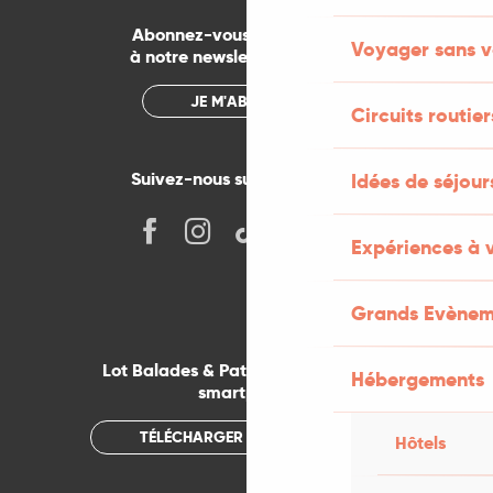
Abonnez-vous gratuitement
Voyager sans v
à notre newsletter mensuelle
JE M'ABONNE
Circuits routier
Suivez-nous sur les réseaux !
Idées de séjou
Expériences à 
Grands Evènem
Lot Balades & Patrimoines sur votre
Hébergements
smartphone
TÉLÉCHARGER L'APPLICATION
Hôtels