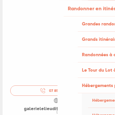
Randonner en itiné
Grandes rando
Grands itinérai
Randonnées à c
Le Tour du Lot 
Hébergements 
07 85 32 53
▒▒
Hébergemen
galerielelieudit.over-blog.com