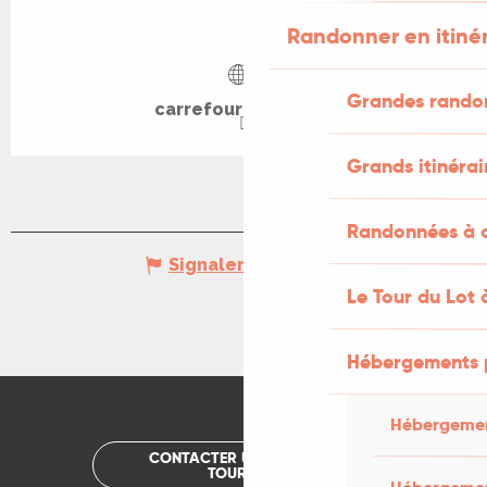
Randonner en itiné
Grandes rando
carrefourdesarts.fr
Grands itinérai
Randonnées à c
Signaler une erreur
Le Tour du Lot 
Hébergements 
Hébergemen
CONTACTER UN OFFICE DE
TOURISME