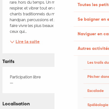
rare, hors du temps. Un moment pour ralentir, 
Toutes les peti
respirer, et vibrer tout en douceur, porté par des 
chants traditionnels du monde et sacrés. Guitare, 
Se baigner en e
handpan, percussions et piano s’unissent pour 
faire vivre les plus beaux chants du monde — 
ceux qui...
Naviguer en c
Lire la suite
Autres activités
Tarifs
Les trails du
Tarifs 2026
Pêcher dans
Participation libre
—
Escalade
Localisation
Spéléologie