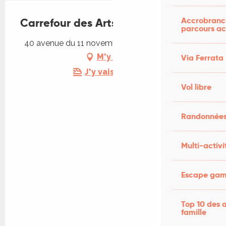
Accrobranch
Carrefour des Arts : C'est du joli!
parcours ac
40 avenue du 11 novembre 1918, 46500 Gramat
M'y rendre
Via Ferrata
J'y vais en train !
Vol libre
Randonnées
Multi-activi
Escape game
Top 10 des a
famille