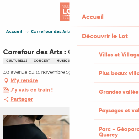
Aller
au
Accueil
contenu
principal
Accueil
Carrefour des Arts : C'est du joli!
Découvrir le Lot
Carrefour des Arts : C'est du joli!
Villes et Villag
CULTURELLE
CONCERT
MUSIQUE DU MONDE
40 avenue du 11 novembre 1918, 46500 Gramat
Plus beaux vill
M'y rendre
J'y vais en train !
Grandes vallée
Partager
Paysages et val
Parc - Géoparc
Quercy