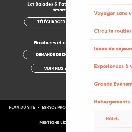
Lot Balades & Patrimoines sur votre
smartphone
Voyager sans v
TÉLÉCHARGER L'APPLICATION
Circuits routier
Brochures et documentations
Idées de séjou
DEMANDE DE DOCUMENTATION
Expériences à 
VOIR NOS BROCHURES
Grands Evènem
Hébergements
-
-
-
-
PLAN DU SITE
ESPACE PRO
PRESSE
PHOTOTHÈQUE
Hôtels
-
MENTIONS LÉGALES
CGU