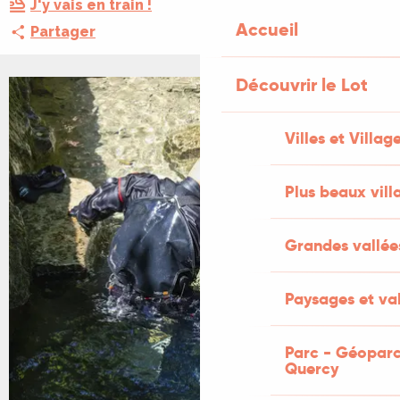
J'y vais en train !
Accueil
Partager
Découvrir le Lot
Villes et Villag
Plus beaux vill
Grandes vallée
Paysages et val
Parc - Géoparc
Quercy