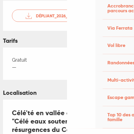
Accrobranch
parcours ac
DÉPLIANT_2026_WEB
Via Ferrata
Tarifs
Vol libre
Tarifs 2026
Gratuit
Randonnées
—
Multi-activi
Localisation
Escape game
Célé'té en vallée du Célé à Corn:
Top 10 des a
famille
"Célé eaux souterraines", les belles
résurgences du Célé livrent petit à