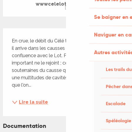
wwwcelelotmedian.com
Se baigner en e
Description
Naviguer en c
En crue, le débit du Célé triple entre le moment où 
il arrive dans les causses du Quercy et sa 
Autres activités
confluence avec le Lot. Pourtant, aucun affluent 
important ne le rejoint ; ce sont les eaux 
Les trails du
souterraines du causse qui rejoignent la rivière par 
une multitudes de cavités et de sources. C'est ce 
que l'on...
Pêcher dans
Lire la suite
Escalade
Spéléologie
Documentation