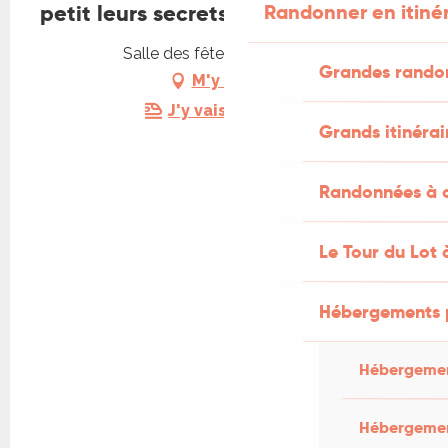
petit leurs secrets.
Randonner en itiné
Salle des fêtes, 46100 Corn
Grandes rando
M'y rendre
J'y vais en train !
Grands itinérai
Randonnées à c
Le Tour du Lot 
Hébergements 
Hébergemen
Hébergemen