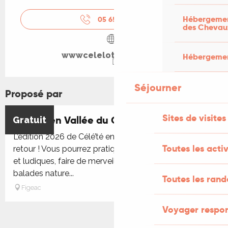
Hébergement
05 65 11 47
▒▒
des Chevau
wwwcelelotmedian.com
Hébergement
Séjourner
Proposé par
Sites de visites
Célé'té en Vallée du Célé
Gratuit
L’édition 2026 de Célé’té en vallée du Célé est de
Toutes les activ
retour ! Vous pourrez pratiquer des activités sportives
et ludiques, faire de merveilleuses découvertes et des
balades nature...
Toutes les ran
Figeac
Voyager respo