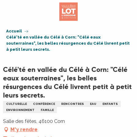
Aller
au
contenu
principal
Accueil
Célé'té en vallée du Célé à Corn: "Célé eaux
souterraines", les belles résurgences du Célé livrent petit
à petit leurs secrets.
Célé'té en vallée du Célé à Corn: "Célé
eaux souterraines", les belles
résurgences du Célé livrent petit à petit
leurs secrets.
CULTURELLE
CONFÉRENCE
RENCONTRES
EAU
ENFANTS
ENVIRONNEMENT
FAMILLE
Salle des fêtes, 46100 Corn
M'y rendre