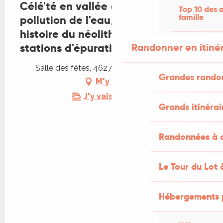
Célé'té en vallée du Célé :
Top 10 des a
famille
pollution de l'eau, une brève
histoire du néolithique aux
stations d'épuration
Randonner en itiné
Salle des fêtes, 46270 Saint-Jean-Mirabel
Grandes rando
M'y rendre
J'y vais en train !
Grands itinérai
Randonnées à c
Le Tour du Lot 
Hébergements 