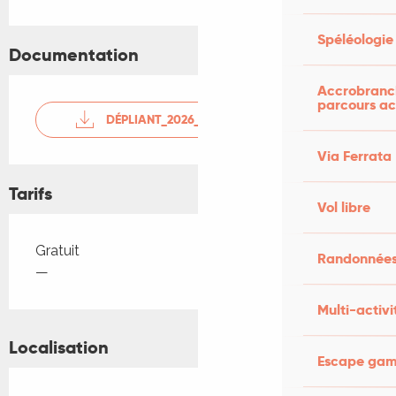
Spéléologie
Documentation
Accrobranch
parcours ac
DÉPLIANT_2026_WEB
Via Ferrata
Tarifs
Vol libre
Tarifs 2026
Gratuit
Randonnées
—
Multi-activi
Localisation
Escape game