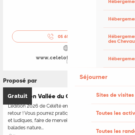
Hébergemen
Hébergemen
Hébergement
05 65 11 47
▒▒
des Chevau
www.celelotmedian.com
Hébergement
Séjourner
Proposé par
Sites de visites
Célé'té en Vallée du Célé
Gratuit
L’édition 2026 de Célé’té en vallée du Célé est de
Toutes les activ
retour ! Vous pourrez pratiquer des activités sportives
et ludiques, faire de merveilleuses découvertes et des
balades nature...
Toutes les ran