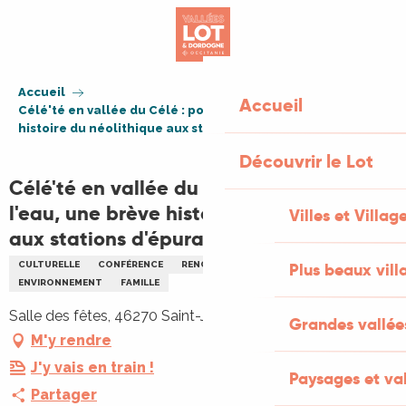
Aller
au
contenu
principal
Accueil
Accueil
Célé'té en vallée du Célé : pollution de l'eau, une brève
histoire du néolithique aux stations d'épuration
Découvrir le Lot
Célé'té en vallée du Célé : pollution de
l'eau, une brève histoire du néolithique
Villes et Villag
aux stations d'épuration
CULTURELLE
CONFÉRENCE
RENCONTRES
EAU
Plus beaux vill
ENFANTS
ENVIRONNEMENT
FAMILLE
Salle des fêtes, 46270 Saint-Jean-Mirabel
Grandes vallée
M'y rendre
J'y vais en train !
Paysages et val
Partager