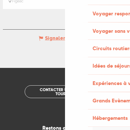
Figeac
Voyager respo
Voyager sans v
Signaler une erreur
Circuits routier
Idées de séjou
Expériences à 
CONTACTER UN OFFICE DE
TOURISME
Grands Evènem
Hébergements
Restons connectés