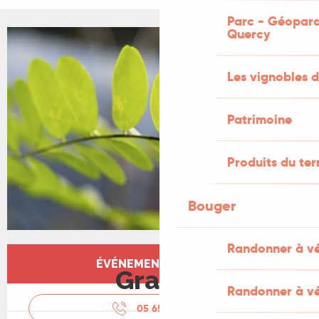
Parc - Géoparc
Quercy
+1 PHOTO
Les vignobles d
Patrimoine
Produits du ter
Bouger
Randonner à v
Ouverture et coordonnées
ÉVÉNEMENT TERMINÉ
Gratuit
Randonner à vé
05 65 11 47
▒▒