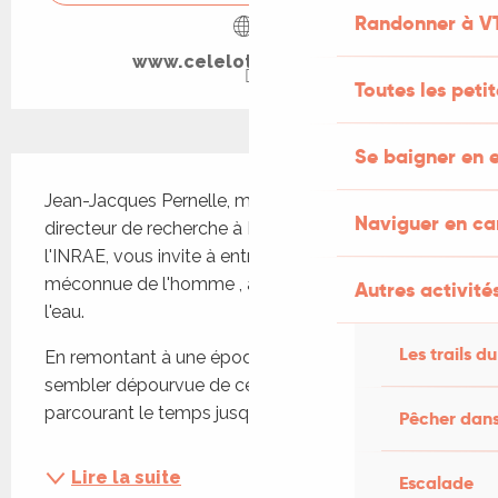
Randonner à V
www.celelotmedian.com
Toutes les peti
Se baigner en e
Description
Jean-Jacques Pernelle, microbiologiste et ancien 
Naviguer en c
directeur de recherche à IRSTEA devenue 
l'INRAE, vous invite à entrevoir une histoire 
méconnue de l'homme , à travers la pollution de 
Autres activités
l'eau.
Les trails du
En remontant à une époque qui pourrait nous 
sembler dépourvue de ce problème et en 
parcourant le temps jusqu'à...
Pêcher dans
Lire la suite
Escalade