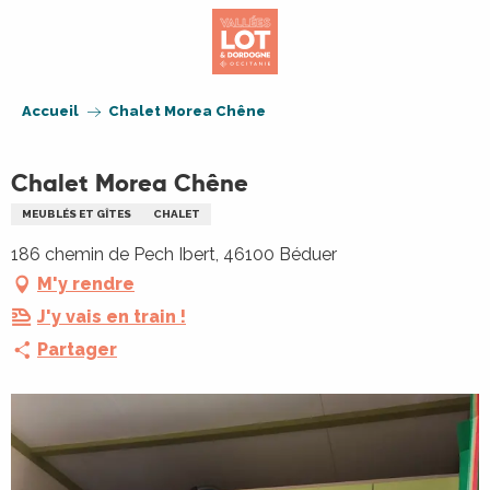
Aller
au
contenu
principal
Accueil
Chalet Morea Chêne
Chalet Morea Chêne
MEUBLÉS ET GÎTES
CHALET
186 chemin de Pech Ibert, 46100 Béduer
M'y rendre
J'y vais en train !
Partager