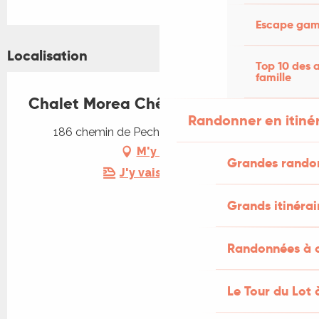
Escape game
Localisation
Top 10 des a
famille
Chalet Morea Chêne
Randonner en itiné
186 chemin de Pech Ibert, 46100 Béduer
M'y rendre
Grandes rando
J'y vais en train !
Grands itinérai
Randonnées à c
Le Tour du Lot 