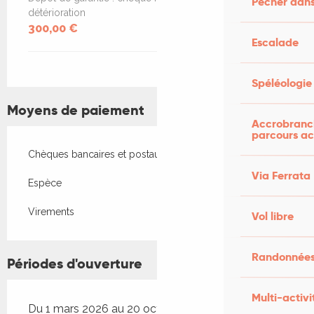
Pêcher dans
détérioration
300,00 €
Escalade
Spéléologie
Moyens de paiement
Accrobranch
parcours ac
Chèques bancaires et postaux
Via Ferrata
Espèce
Virements
Vol libre
Randonnées
Périodes d'ouverture
Multi-activi
Du 1 mars 2026 au 20 octobre 2026