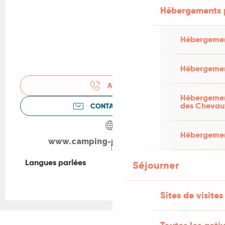
Hébergements 
Hébergemen
Hébergemen
APPELER
Hébergement
des Chevau
CONTACTEZ-NOUS
Hébergement
www.camping-pech-ibert.com
Langues parlées
Langues parlées
Séjourner
Sites de visites