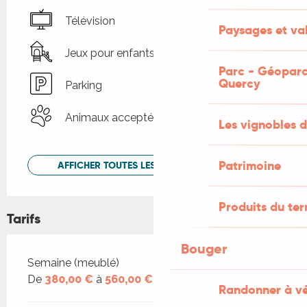
Télévision
Paysages et val
Jeux pour enfants / Espace jeux
Parc - Géoparc
Quercy
Parking
Animaux acceptés
Les vignobles d
Patrimoine
AFFICHER TOUTES LES PRESTATIONS
Produits du ter
Tarifs
Bouger
Tarifs 2026
Semaine (meublé)
De
380,00 €
à
560,00 €
Randonner à v