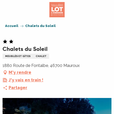
Aller
au
contenu
principal
Accueil
Chalets du Soleil
Chalets du Soleil
MEUBLÉS ET GÎTES
CHALET
1880 Route de Fontalbe, 46700 Mauroux
M'y rendre
J'y vais en train !
Partager