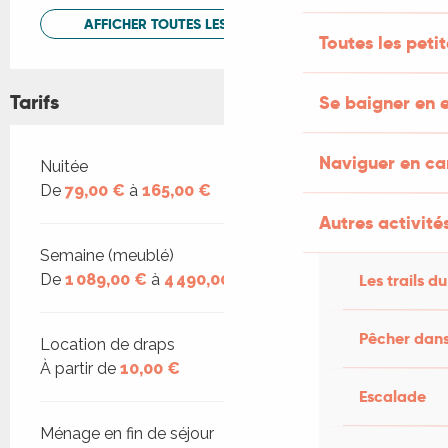
AFFICHER TOUTES LES PRESTATIONS
Toutes les peti
Tarifs
Se baigner en e
Naviguer en c
Tarifs 2026
Nuitée
De
79,00 €
à
165,00 €
Autres activités
Semaine (meublé)
Les trails du
De
1 089,00 €
à
4 490,00 €
Pêcher dans
Location de draps
À partir de
10,00 €
Escalade
Ménage en fin de séjour