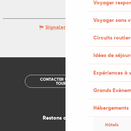
Voyager respo
Voyager sans v
Signaler une erreur
Circuits routier
Idées de séjou
Expériences à 
CONTACTER UN OFFICE DE
TOURISME
Grands Evènem
Hébergements
Restons connectés
Hôtels