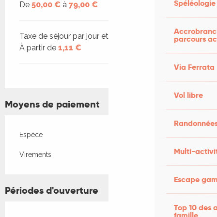
Spéléologie
De
50,00 €
à
79,00 €
Accrobranch
Taxe de séjour par jour et par personne
parcours ac
À partir de
1,11 €
Via Ferrata
Vol libre
Moyens de paiement
Randonnées
Espèce
Multi-activi
Virements
Escape game
Périodes d'ouverture
Top 10 des a
famille