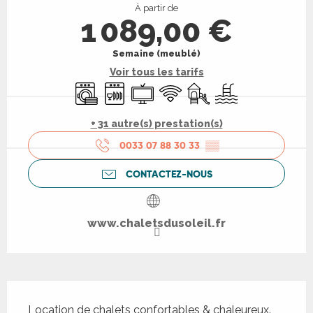
À partir de
1 089,00 €
Semaine (meublé)
Voir tous les tarifs
Lave linge
Lave vaisselle
Télévision
WiFi
Jeux pour enfants / Espa
Piscine
+ 31 autre(s) prestation(s)
0033 07 88 30 33
▒▒
CONTACTEZ-NOUS
www.chaletsdusoleil.fr
Description
Location de chalets confortables & chaleureux. 