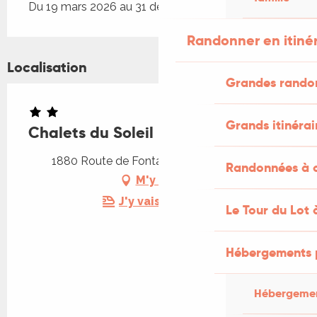
Du 19 mars 2026 au 31 décembre 2026
Randonner en itiné
Localisation
Grandes rando
Grands itinérai
Chalets du Soleil
1880 Route de Fontalbe, 46700 Mauroux
Randonnées à c
M'y rendre
J'y vais en train !
Le Tour du Lot 
Hébergements 
Hébergemen