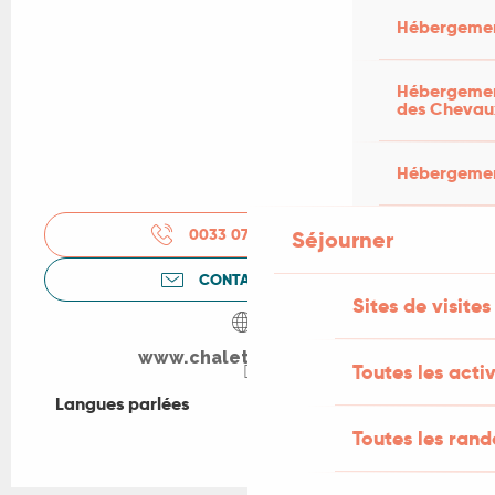
Hébergemen
Hébergement
des Chevau
Hébergement
0033 07 88 30 33
▒▒
Séjourner
CONTACTEZ-NOUS
Sites de visites
www.chaletsdusoleil.fr
Toutes les activ
Langues parlées
Langues parlées
Toutes les ran