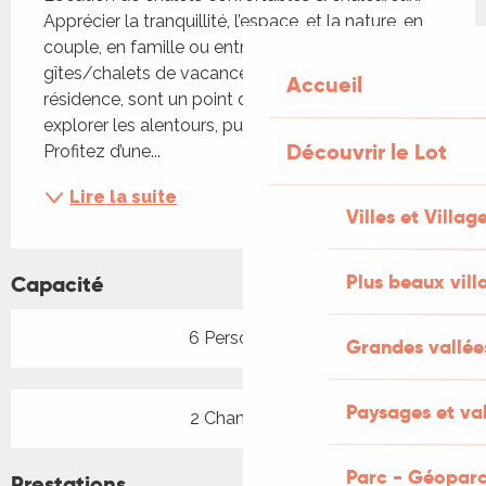
Apprécier la tranquillité, l’espace, et la nature, en 
couple, en famille ou entre amis. Nos 
gîtes/chalets de vacances, installer sur une belle 
Accueil
résidence, sont un point de départ idéal pour 
explorer les alentours, pures et authentiques. 
Découvrir le Lot
Profitez d’une...
Lire la suite
Villes et Villag
Plus beaux vill
Capacité
6 Personne(s)
Grandes vallée
Paysages et val
2 Chambre(s)
Parc - Géoparc
Prestations