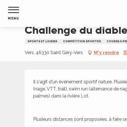
Aller
Accueil
Challenge du diable dans la vallée du L
au
contenu
MENU
principal
Challenge du diable
NTS
MENTS
SPORTS ET LOISIRS
COMPÉTITION SPORTIVE
COURSE À PI
S
URS
Vers, 46330 Saint Géry-Vers
M'y rendre
Description
du Lot
Il s'agit d'un événement sportif nature. Plusie
dans
(nage, VTT, trail), swim run (alternance de na
s le
palmes) dans la rivière Lot.
Plusieurs distances sont proposées, à faire se
e