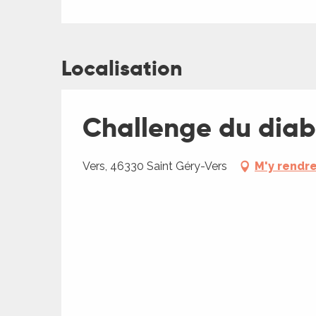
es
Localisation
Challenge du diabl
Vers, 46330 Saint Géry-Vers
M'y rendr