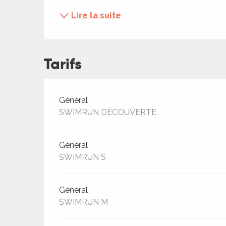
ches,
Lire la suite
 et
car
ues
Tarifs
a
ents
Tarifs 2026
Général
es
SWIMRUN DÉCOUVERTE
ents
es
ités
Général
SWIMRUN S
ames
piste
Général
SWIMRUN M
 faire