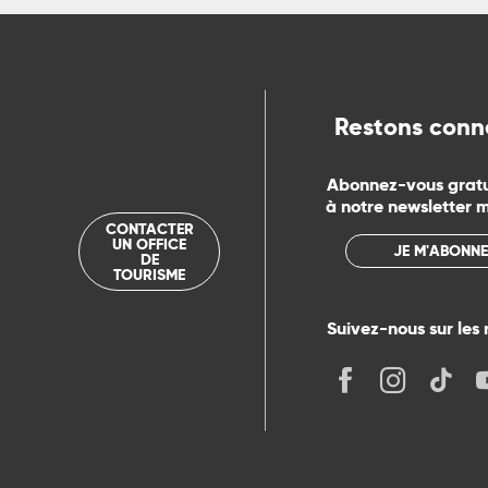
Restons conn
Abonnez-vous grat
à notre newsletter 
CONTACTER
UN OFFICE
JE M'ABONNE
DE
TOURISME
Suivez-nous sur les 
its
r