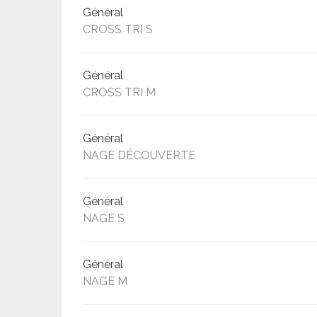
Général
CROSS TRI S
Général
CROSS TRI M
Général
NAGE DÉCOUVERTE
Général
NAGE S
ages
Général
NAGE M
es