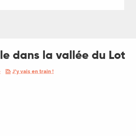
e dans la vallée du Lot
e
J'y vais en train !