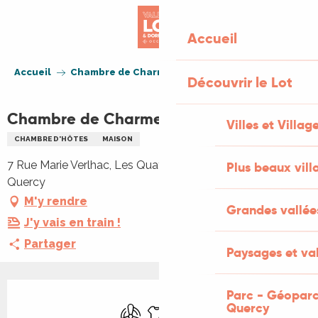
Aller
au
Accueil
contenu
principal
Accueil
Chambre de Charme
Découvrir le Lot
Chambre de Charme
Villes et Villag
CHAMBRE D'HÔTES
MAISON
7 Rue Marie Verlhac, Les Quatre Routes, 46110 Vignon-en-
Plus beaux vill
Quercy
M'y rendre
Grandes vallée
J'y vais en train !
Partager
Paysages et val
Ouverture et coordonnées
Parc - Géoparc
Quercy
Air conditionné
Draps et linge
WiFi