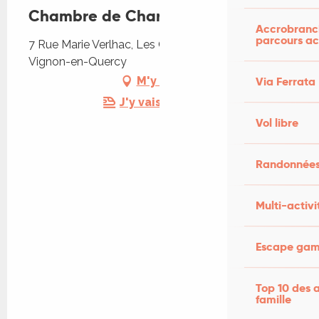
Chambre de Charme
Accrobranch
parcours ac
7 Rue Marie Verlhac, Les Quatre Routes, 46110
Vignon-en-Quercy
Via Ferrata
M'y rendre
J'y vais en train !
Vol libre
Randonnées
Multi-activi
Escape game
Top 10 des a
famille