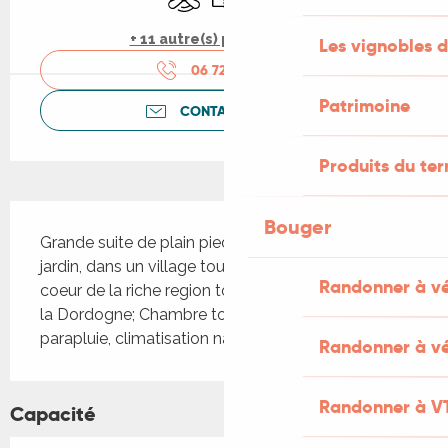
+ 11 autre(s) prestation(s)
Les vignobles d
06 72 78 39
▒▒
Patrimoine
CONTACTEZ-NOUS
Produits du ter
Description
Bouger
Grande suite de plain pied sur cour amenagée et 
jardin, dans un village tous commerces et au 
Randonner à v
coeur de la riche region touristique de la vallee de 
la Dordogne; Chambre tout confort , lit 140 et lit 
parapluie, climatisation naturelle et calme assuré.
Randonner à vé
Randonner à V
Capacité