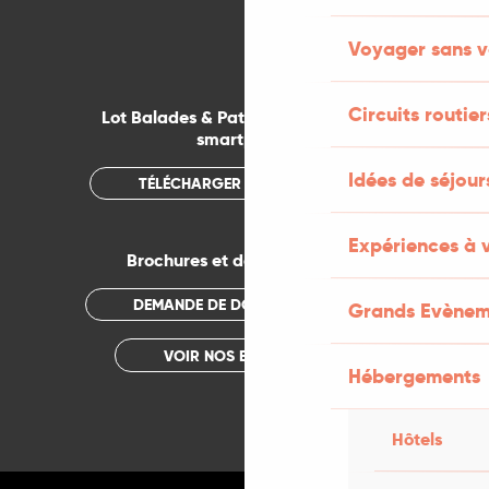
Voyager sans v
Circuits routier
Lot Balades & Patrimoines sur votre
smartphone
Idées de séjou
TÉLÉCHARGER L'APPLICATION
Expériences à 
Brochures et documentations
DEMANDE DE DOCUMENTATION
Grands Evènem
VOIR NOS BROCHURES
Hébergements
Hôtels