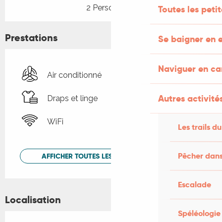
2 Personne(s)
Toutes les peti
Prestations
Se baigner en e
Naviguer en c
Air conditionné
Autres activités
Draps et linge
WiFi
Les trails du
Pêcher dans
AFFICHER TOUTES LES PRESTATIONS
Escalade
Localisation
Spéléologie