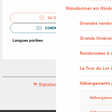
Randonner en itiné
06 72 78 39
▒▒
Grandes rando
CONTACTEZ-NOUS
Grands itinérai
Langues parlées
Langues parlées
Randonnées à c
Le Tour du Lot 
Hébergements 
Signaler une erreur
Hébergemen