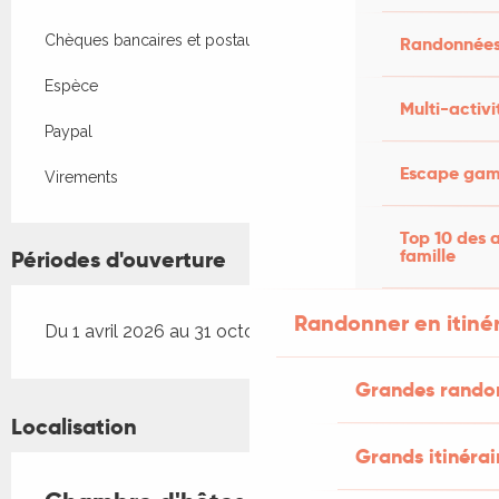
Chèques bancaires et postaux
Randonnées
Espèce
Multi-activi
Paypal
Escape game
Virements
Top 10 des a
famille
Périodes d'ouverture
Randonner en itiné
Du 1 avril 2026 au 31 octobre 2026
Grandes rando
Localisation
Grands itinérai