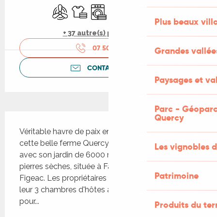
Air conditionné
Draps et linge
Lave linge
Lave vaisselle
Télévision
WiFi
Plus beaux vill
+ 37 autre(s) prestation(s)
07 50 91 66
▒▒
Grandes vallée
CONTACTEZ-NOUS
Paysages et val
Parc - Géoparc
Description
Quercy
Véritable havre de paix en pleine campagne , 
cette belle ferme Quercynoise vous accueille 
Les vignobles d
avec son jardin de 6000 m2 entouré de murets en 
pierres sèches, située à Faycelles et non loin de 
Patrimoine
Figeac. Les propriétaires vous proposent l'une de 
leur 3 chambres d'hôtes à la décoration raffinée 
pour...
Produits du ter