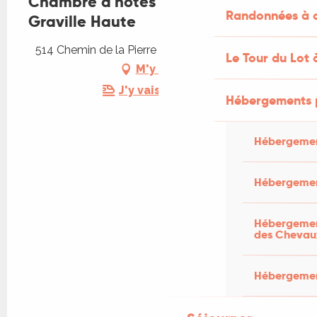
Chambre d'hôtes Le Mas de
Randonnées à c
Graville Haute
514 Chemin de la Pierre Levée, 46100 Faycelles
Le Tour du Lot 
M'y rendre
J'y vais en train !
Hébergements 
Hébergemen
Hébergemen
Hébergement
des Chevau
Hébergement