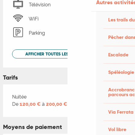
Autres activités
Télévision
WiFi
Les trails du
Parking
Pêcher dans
AFFICHER TOUTES LES PRESTATIONS
Escalade
Spéléologie
Tarifs
Accrobranch
parcours ac
Tarifs 2026
Nuitée
De
120,00 €
à
200,00 €
Via Ferrata
Moyens de paiement
Vol libre