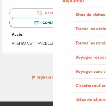
Séjourner
07 50 91 66
▒▒
Sites de visites
CONTACTEZ-NOUS
Toutes les activ
Accès
Accès
Toutes les ran
Arrêt liO Car : FAYCELLES - Bourg à 2km
Voyager respo
Voyager sans v
Signaler une erreur
Circuits routier
Idées de séjou