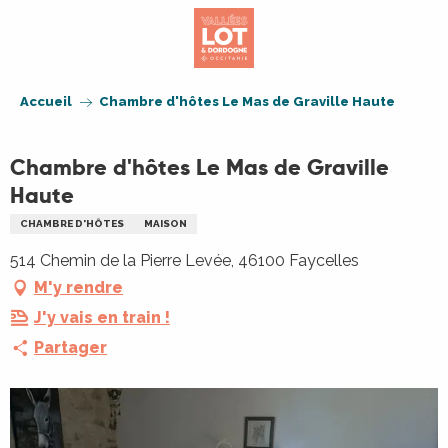
Aller
au
contenu
principal
Accueil
Chambre d'hôtes Le Mas de Graville Haute
Chambre d'hôtes Le Mas de Graville
Haute
CHAMBRE D'HÔTES
MAISON
514 Chemin de la Pierre Levée, 46100 Faycelles
M'y rendre
J'y vais en train !
Partager