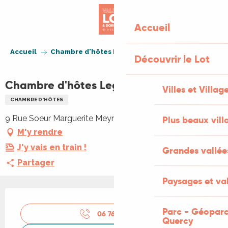
Aller
au
Accueil
contenu
principal
Accueil
Chambre d'hôtes Legraverant
Découvrir le Lot
Chambre d'hôtes Legraverant
Villes et Villag
CHAMBRE D'HÔTES
9 Rue Soeur Marguerite Meynen, 46220 Prayssac
Plus beaux vill
M'y rendre
J'y vais en train !
Grandes vallée
Partager
Paysages et val
Ouverture et coordonnées
Parc - Géoparc
06 76 24 44
▒▒
Quercy