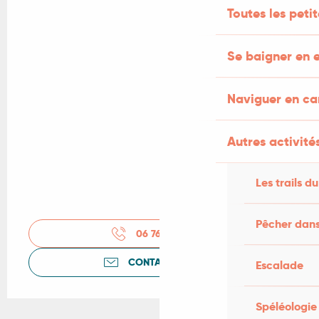
Toutes les peti
Se baigner en e
Naviguer en c
Autres activités
Les trails du
Pêcher dans
06 76 24 44
▒▒
CONTACTEZ-NOUS
Escalade
Spéléologie