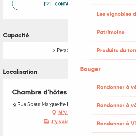
CONTACTEZ-NOUS
Les vignobles d
Patrimoine
Capacité
Produits du ter
2 Personne(s)
Bouger
Localisation
Randonner à v
Chambre d'hôtes Legraverant
9 Rue Soeur Marguerite Meynen, 46220 Prayssac
Randonner à vé
M'y rendre
J'y vais en train !
Randonner à V