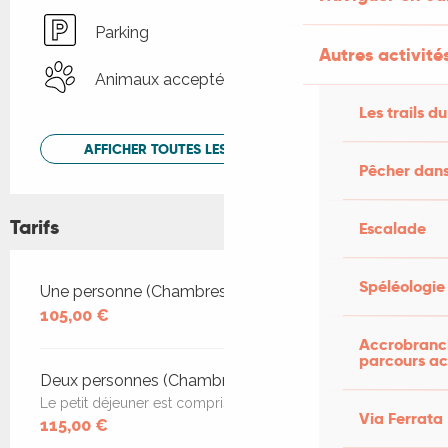
Parking
Autres activités
Animaux acceptés
Les trails du
AFFICHER TOUTES LES PRESTATIONS
Pêcher dans
Tarifs
Escalade
Spéléologie
Tarifs 2026
Une personne (Chambres d'hôtes)
105,00 €
Accrobranch
parcours ac
Deux personnes (Chambres d'hôtes)
Le petit déjeuner est compris.
Via Ferrata
115,00 €