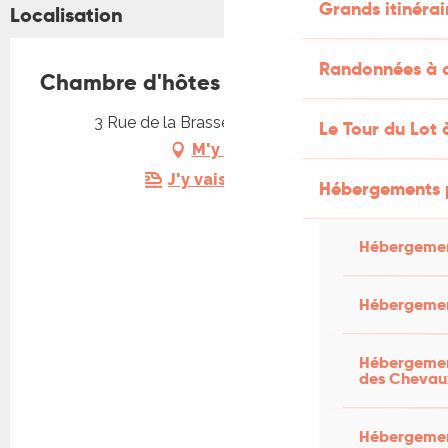
Grands itinérai
Localisation
Randonnées à c
Chambre d'hôtes "Les 2 Tilleuls"
3 Rue de la Brasserie, 46100 Figeac
Le Tour du Lot 
M'y rendre
J'y vais en train !
Hébergements 
Hébergemen
Hébergemen
Hébergement
des Chevau
Hébergement