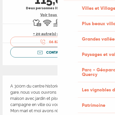
Villes et Villag
Deux personnes (Chambres d'hôtes)
Voir tous les tarifs
Draps et linge
WiFi
Piscine
Parking
Animaux acceptés
Plus beaux vill
+ 20 autre(s) prestation(s)
Grandes vallée
06 82 85 92
▒▒
CONTACTEZ-NOUS
Paysages et val
Parc - Géoparc
Quercy
Description
A 300m du centre historique de Figeac et de la 
Les vignobles d
gare, nous vous ouvrons les portes de notre 
maison avec jardin et piscine ; une maison de 
campagne en ville où vous pourrez vous reposer. 
Patrimoine
Mon mari et moi avons rénové entièrement cette 