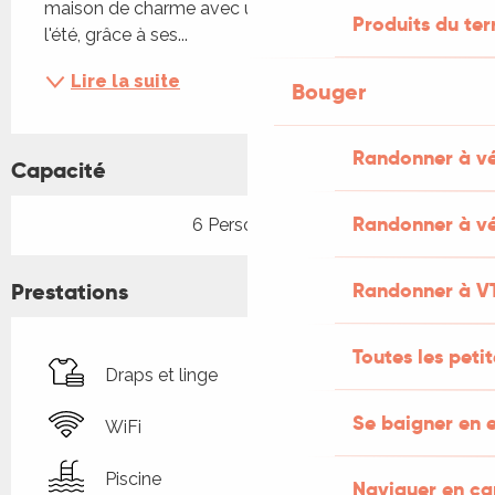
maison de charme avec une fraîcheur appréciée 
Produits du ter
l'été, grâce à ses...
Lire la suite
Bouger
Randonner à v
Capacité
Randonner à vé
6 Personne(s)
Prestations
Randonner à V
Toutes les peti
Draps et linge
Se baigner en e
WiFi
Piscine
Naviguer en c