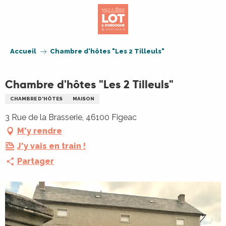
Aller
au
contenu
principal
Accueil
Chambre d'hôtes "Les 2 Tilleuls"
Chambre d'hôtes "Les 2 Tilleuls"
CHAMBRE D'HÔTES
MAISON
3 Rue de la Brasserie, 46100 Figeac
M'y rendre
J'y vais en train !
Partager