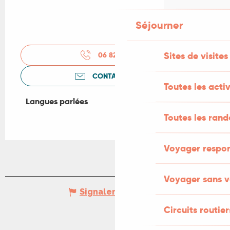
Séjourner
Sites de visites
06 82 85 92
▒▒
CONTACTEZ-NOUS
Toutes les activ
Langues parlées
Langues parlées
Toutes les ran
Voyager respo
Voyager sans v
Signaler une erreur
Circuits routier