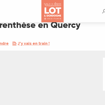
renthèse en Quercy
endre
J'y vais en train !