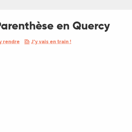
Parenthèse en Quercy
y rendre
J'y vais en train !