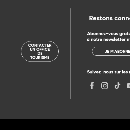
rs
Restons conn
ns
Abonnez-vous grat
à notre newsletter 
ue
CONTACTER
UN OFFICE
JE M'ABONNE
DE
TOURISME
Suivez-nous sur les 
its
r