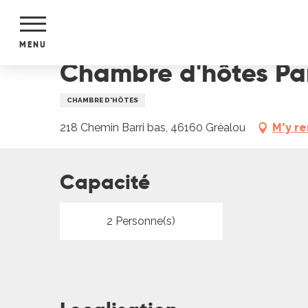
Aller
Accueil
Chambre d'hôtes Parenthèse en Quercy
au
contenu
MENU
principal
Chambre d'hôtes Pa
NTS
MENTS
CHAMBRE D'HÔTES
S
URS
218 Chemin Barri bas, 46160 Gréalou
M'y r
Capacité
du Lot
dans
s le
2 Personne(s)
e