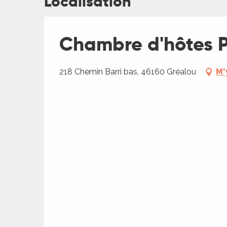
Localisation
ches,
 et
Chambre d'hôtes 
car
ues
a
218 Chemin Barri bas, 46160 Gréalou
M'
ents
es
ents
es
ités
ames
ages
piste
es
 faire
es