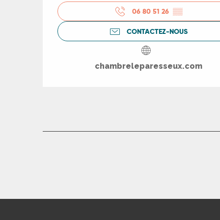
06 80 51 26
▒▒
rs
CONTACTEZ-NOUS
ns
chambreleparesseux.com
ue