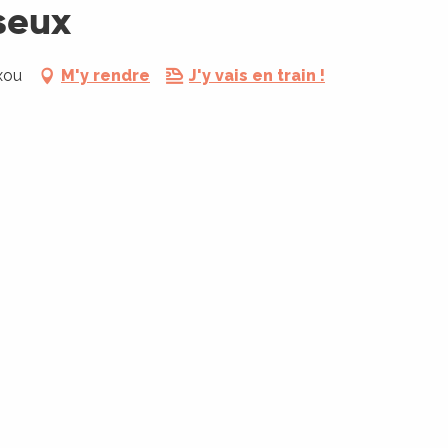
seux
xou
M'y rendre
J'y vais en train !