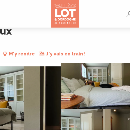
eux
M'y rendre
J'y vais en train !