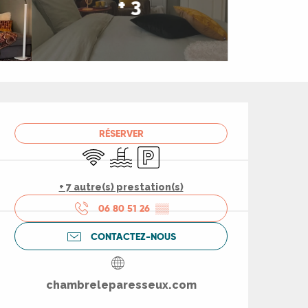
+ 3
Ouverture et coord
RÉSERVER
WiFi
Piscine
Parking
+ 7 autre(s) prestation(s)
06 80 51 26
▒▒
CONTACTEZ-NOUS
chambreleparesseux.com