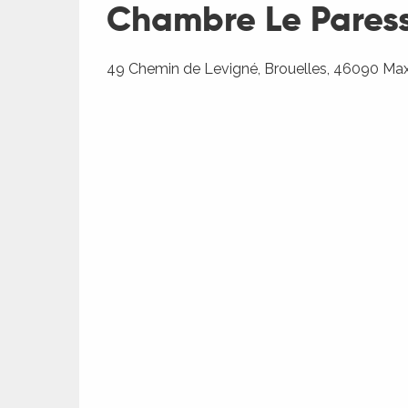
Chambre Le Pares
49 Chemin de Levigné, Brouelles, 46090 Ma
R
ts