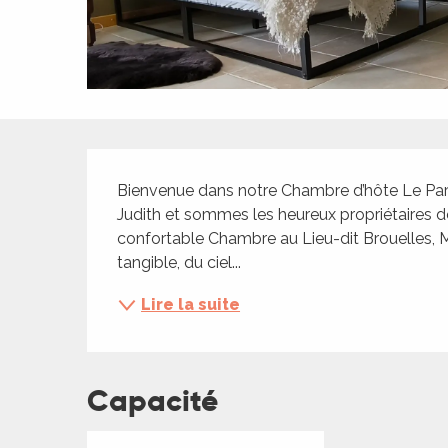
ches,
 et
car
ues
a
Description
ents
Bienvenue dans notre Chambre d’hôte Le Par
es
Judith et sommes les heureux propriétaires de
confortable Chambre au Lieu-dit Brouelles, Ma
ents
tangible, du ciel...
es
ités
Lire la suite
ames
piste
Capacité
 faire