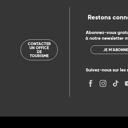
Restons conn
Abonnez-vous grat
à notre newsletter 
CONTACTER
UN OFFICE
JE M'ABONNE
DE
TOURISME
Suivez-nous sur les 
its
r