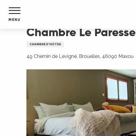
Aller
Accueil
Chambre Le Paresseux
au
contenu
MENU
principal
Chambre Le Paress
NTS
MENTS
CHAMBRE D'HÔTES
S
URS
49 Chemin de Levigné, Brouelles, 46090 Maxou
du Lot
dans
s le
e