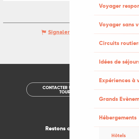
Voyager respo
Voyager sans v
Signaler une erreur
Circuits routier
Idées de séjou
Expériences à 
CONTACTER UN OFFICE DE
TOURISME
Grands Evènem
Hébergements
Restons connectés
Hôtels