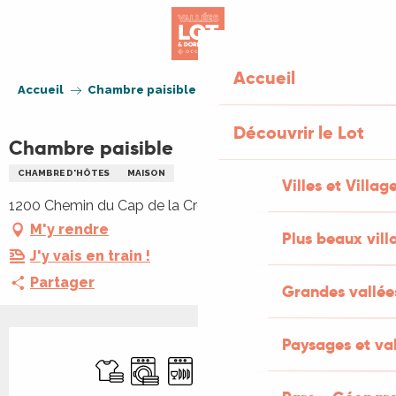
Aller
au
contenu
principal
Accueil
Accueil
Chambre paisible
Découvrir le Lot
Chambre paisible
CHAMBRE D'HÔTES
MAISON
Villes et Villag
1200 Chemin du Cap de la Croix Noire, 46090 Mercuès
M'y rendre
Plus beaux vill
J'y vais en train !
Partager
Grandes vallée
Ouverture et coordonnées
Paysages et val
Draps et linge
Lave linge
Lave vaisselle
Télévision
WiFi
Piscine