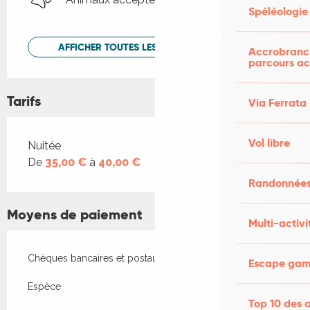
Spéléologie
AFFICHER TOUTES LES PRESTATIONS
Accrobranch
parcours ac
Tarifs
Via Ferrata
Vol libre
Tarifs 2026
Nuitée
De
35,00 €
à
40,00 €
Randonnées
Moyens de paiement
Multi-activi
Chèques bancaires et postaux
Escape game
Espèce
Top 10 des a