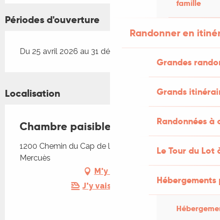
famille
Périodes d'ouverture
Randonner en itiné
Du 25 avril 2026 au 31 décembre 2026
Grandes rando
Grands itinérai
Localisation
Randonnées à c
Chambre paisible
1200 Chemin du Cap de la Croix Noire, 46090
Le Tour du Lot 
Mercuès
M'y rendre
Hébergements 
J'y vais en train !
Hébergemen