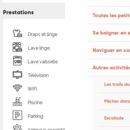
Prestations
Toutes les peti
Se baigner en e
Draps et linge
Lave linge
Naviguer en c
Lave vaisselle
Autres activités
Télévision
Les trails du
WiFi
Pêcher dans
Piscine
Parking
Escalade
Animaux acceptés