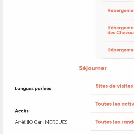
Hébergemen
Hébergement
des Chevau
Hébergement
Séjourner
Sites de visites
Langues parlées
Langues parlées
Toutes les activ
Accès
Accès
Toutes les ran
Arrêt liO Car : MERCUES - Bourg à 1km