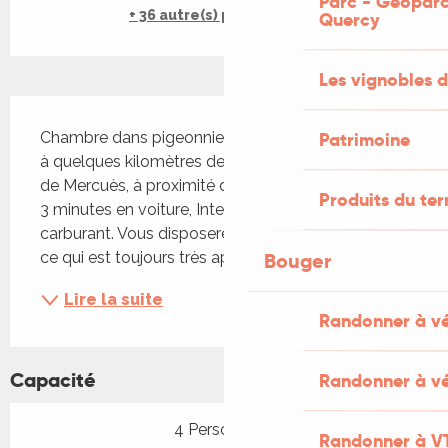
Parc - Géoparc
+ 36 autre(s) prestation(s)
Quercy
Les vignobles d
Description
Chambre dans pigeonnier, tout confort, se situant 
Patrimoine
à quelques kilomètres de Cahors, dans le village 
de Mercuès, à proximité de toutes commodités. À 
Produits du ter
3 minutes en voiture, Intermarché avec station 
carburant. Vous disposerez d'un parking et garage 
ce qui est toujours très apprécié. Vous pourrez...
Bouger
Lire la suite
Randonner à v
Capacité
Randonner à vé
4 Personne(s)
Randonner à V