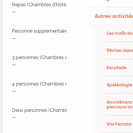
Repas (Chambres d'hôtes)
—
Autres activités
Personne supplémentaire (Chambres d'hôtes)
Les trails du
—
Pêcher dans
3 personnes (Chambres d'hôtes)
—
Escalade
4 personnes (Chambres d'hôtes)
Spéléologie
—
Accrobranch
parcours ac
Deux personnes (Chambres d'hôtes)
—
Via Ferrata