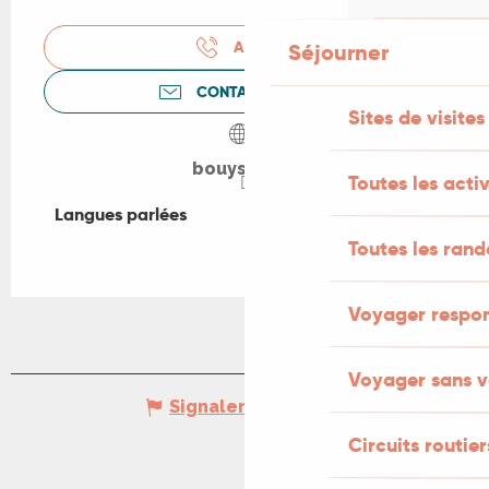
APPELER
Séjourner
CONTACTEZ-NOUS
Sites de visites
bouysset.fr
Toutes les activ
Langues parlées
Langues parlées
Toutes les ran
Voyager respo
Voyager sans v
Signaler une erreur
Circuits routier