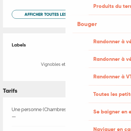
Produits du ter
AFFICHER TOUTES LES PRESTATIONS
Bouger
Offres de prestations
Randonner à v
Labels
Labels
Randonner à vé
Vignobles et Découvertes
Randonner à V
Tarifs
Toutes les peti
Tarifs 2026
Une personne (Chambres d'hôtes)
Se baigner en e
—
Naviguer en c