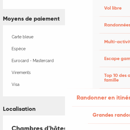
Vol libre
Moyens de paiement
Randonnées
Carte bleue
Multi-activi
Espèce
Escape game
Eurocard - Mastercard
Virements
Top 10 des a
famille
Visa
Randonner en itiné
Localisation
Grandes rando
Chambres d'hôtes Bouysset