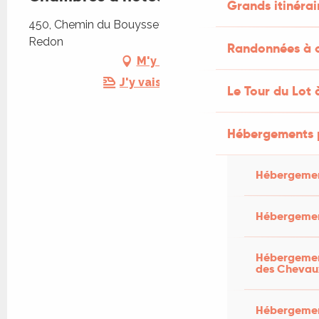
Grands itinérai
450, Chemin du Bouysset, 46700 Saint-Martin-le-
Redon
Randonnées à c
M'y rendre
J'y vais en train !
Le Tour du Lot 
Hébergements 
Hébergemen
Hébergemen
Hébergement
des Chevau
Hébergement