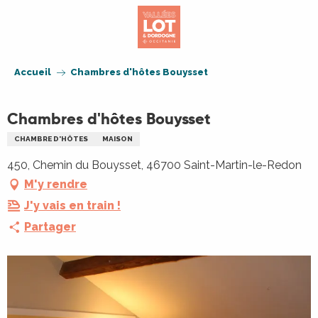
Aller
au
contenu
principal
Accueil
Chambres d'hôtes Bouysset
Chambres d'hôtes Bouysset
CHAMBRE D'HÔTES
MAISON
450, Chemin du Bouysset, 46700 Saint-Martin-le-Redon
M'y rendre
J'y vais en train !
Partager