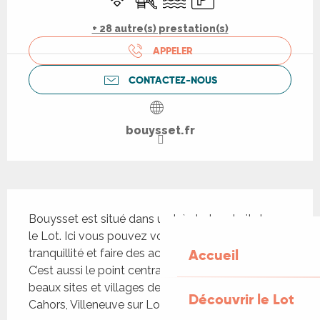
+ 28 autre(s) prestation(s)
APPELER
CONTACTEZ-NOUS
bouysset.fr
Description
Bouysset est situé dans un très bel endroit dans 
le Lot. Ici vous pouvez vous reposer, profiter de la 
Accueil
tranquillité et faire des activités en même temps. 
C’est aussi le point central idéal pour visiter les 
beaux sites et villages des alentours comme 
Découvrir le Lot
Cahors, Villeneuve sur Lot, Penne, Pujols et Puy...