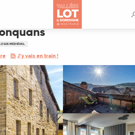
Conquans
LOGIS MÉDIÉVAL
dre
J'y vais en train !