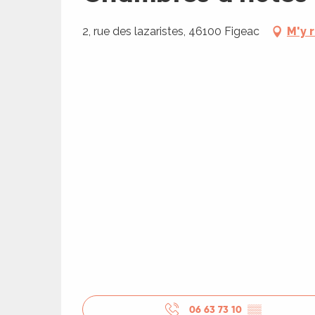
2, rue des lazaristes, 46100 Figeac
M'y 
R
ts
rs
ns
06 63 73 10
▒▒
ue