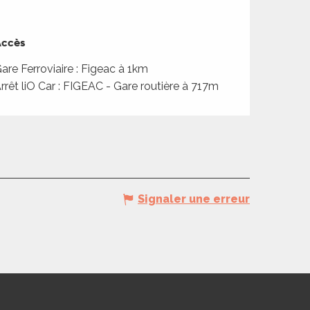
ccès
ccès
are Ferroviaire : Figeac à 1km
rrêt liO Car : FIGEAC - Gare routière à 717m
Signaler une erreur