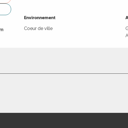
Environnement
Environnement
A
A
Coeur de ville
G
om
A