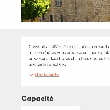
ches,
 et
car
ues
a
Description
ents
Construit au XIVe siècle et située au cœur du c
es
maison d’hôtes vous propose un cadre d’ant
proposons deux belles chambres d’hôtes Elièt
ents
une terrasse nichée...
es
ités
Lire la suite
ames
piste
Capacité
 faire