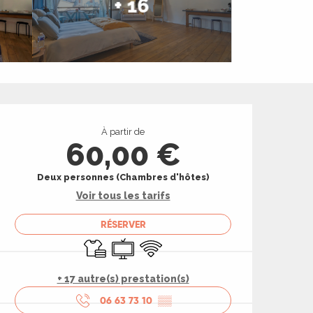
+ 16
Ouverture et coord
À partir de
60,00 €
Deux personnes (Chambres d'hôtes)
Voir tous les tarifs
RÉSERVER
Draps et linge
Télévision
WiFi
+ 17 autre(s) prestation(s)
06 63 73 10
▒▒