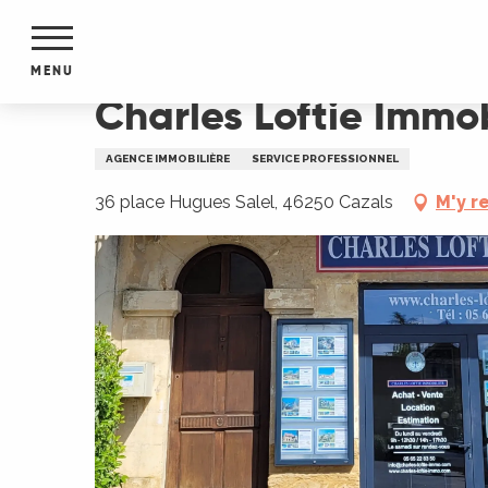
Aller
Accueil
Charles Loftie Immobilier
au
contenu
MENU
principal
Charles Loftie Immob
NTS
MENTS
AGENCE IMMOBILIÈRE
SERVICE PROFESSIONNEL
S
URS
36 place Hugues Salel, 46250 Cazals
M'y r
du Lot
dans
s le
e