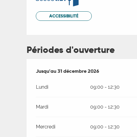
ACCESSIBILITÉ
Périodes d'ouverture
Du
Jusqu'au
2 janvier 2026
31 décembre 2026
au
31 décembre 2026
ages
Lundi
09:00 - 12:30
es
Mardi
09:00 - 12:30
es
Mercredi
09:00 - 12:30