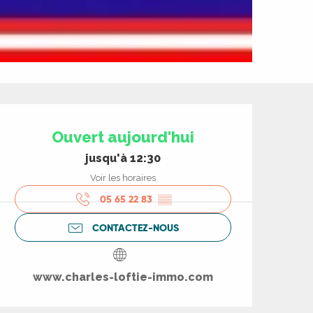
Ouverture et coord
Ouvert aujourd'hui
jusqu'à 12:30
Voir les horaires
05 65 22 83
▒▒
CONTACTEZ-NOUS
www.charles-loftie-immo.com