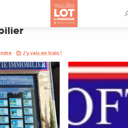
ilier
endre
J'y vais en train !