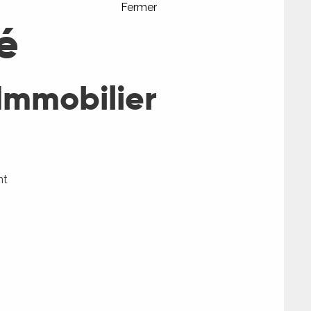
Fermer
é
 Immobilier
nt