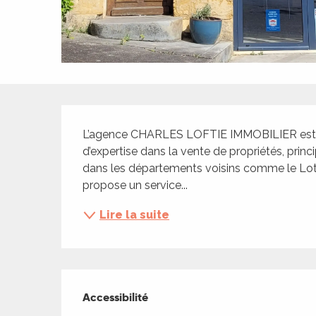
ches,
 et
car
ues
a
Description
ents
L’agence CHARLES LOFTIE IMMOBILIER est u
es
d’expertise dans la vente de propriétés, princ
dans les départements voisins comme le Lot-
ents
propose un service...
es
ités
Lire la suite
ames
piste
Offres de presta
 faire
Accessibilité
Accessibilité