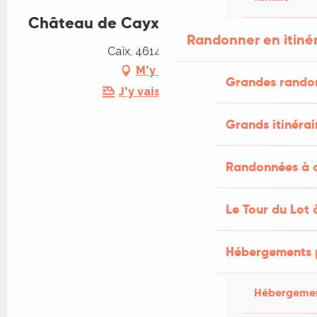
Château de Cayx
Randonner en itiné
Caïx, 46140 Luzech
M'y rendre
Grandes rando
J'y vais en train !
Grands itinérai
Randonnées à c
Le Tour du Lot 
Hébergements 
Hébergemen