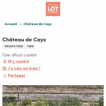
Aller
au
contenu
principal
Accueil
Château de Cayx
Château de Cayx
PRODUCTEUR
VINS
Caïx, 46140 Luzech
M'y rendre
J'y vais en train !
Partager