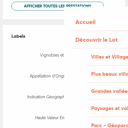
AFFICHER TOUTES LES PRESTATIONS
Accueil
Offres de prestations
Labels
Labels
Découvrir le Lot
Vignobles et Découvertes
Villes et Villag
Plus beaux vill
Appellation d'Origine Protégée (AOP)
Grandes vallée
Indication Géographique Protégée (IGP)
Paysages et val
Haute Valeur Environnementale
Parc - Géoparc