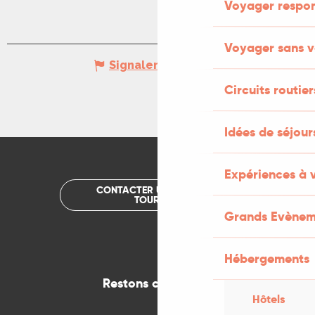
Voyager respo
Voyager sans v
Signaler une erreur
Circuits routier
Idées de séjou
Expériences à 
CONTACTER UN OFFICE DE
TOURISME
Grands Evènem
Hébergements
Restons connectés
Hôtels