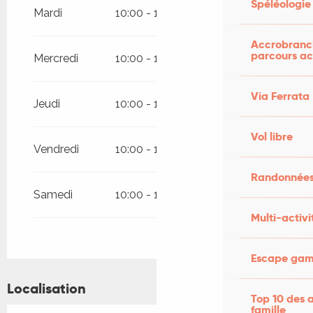
Spéléologie
décembre 2026
Mardi
10:00 - 12:30
14:00 - 18:00
Accrobranch
parcours ac
Mercredi
10:00 - 12:30
14:00 - 18:00
Via Ferrata
Jeudi
10:00 - 12:30
14:00 - 18:00
Vol libre
Vendredi
10:00 - 12:30
14:00 - 18:00
Randonnées
Samedi
10:00 - 12:30
14:00 - 18:00
Multi-activi
Escape game
Localisation
Top 10 des a
famille