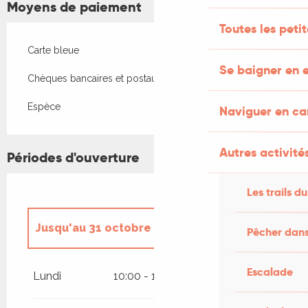
Moyens de paiement
Toutes les peti
Carte bleue
Se baigner en e
Chèques bancaires et postaux
Espèce
Naviguer en c
Autres activités
Périodes d'ouverture
Les trails du
Jusqu'au
31 octobre 2026
Pêcher dans
Du
1 janvier 2026
au
28 février 2026
Escalade
Lundi
10:00 - 12:30
14:00 - 18:00
Du
1 novembre 2026
au
31