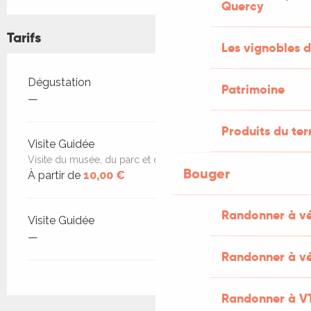
Quercy
Tarifs
Les vignobles d
Tarifs 2026
Dégustation
Patrimoine
—
Produits du ter
Visite Guidée
Visite du musée, du parc et du chai
Bouger
À partir de
10,00 €
Randonner à v
Visite Guidée
—
Randonner à vé
Randonner à V