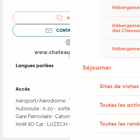
Hébergemen
APPELER
Hébergement
des Chevau
CONTACTEZ-NOUS
Hébergement
www.chateau-de-cayx.com
Langues parlées
Langues parlées
Séjourner
Sites de visites
Accès
Accès
Aéroport/Aérodrome : Toulouse à 131km
Toutes les activ
Autoroute : A 20 - sortie 58 à 33km
Gare Ferroviaire : Cahors à 19km
Toutes les ran
Arrêt liO Car : LUZECH - Bourg à 3km