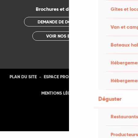
Gîtes et loc
Brochures et documentations
DEMANDE DE DOCUMENTATION
Van et cam
VOIR NOS BROCHURES
Bateaux hab
Hébergement
-
-
-
-
PLAN DU SITE
ESPACE PRO
PRESSE
PHOTOTHÈQUE
Hébergemen
-
MENTIONS LÉGALES
CGU
Déguster
Restaurants
Producteurs