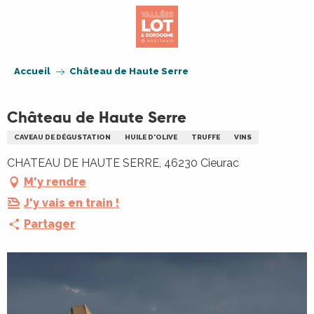
Aller
au
contenu
principal
Accueil
Château de Haute Serre
Château de Haute Serre
CAVEAU DE DÉGUSTATION
HUILE D'OLIVE
TRUFFE
VINS
CHATEAU DE HAUTE SERRE, 46230 Cieurac
M'y rendre
J'y vais en train !
Partager