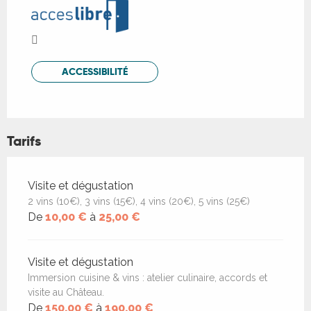
ACCESSIBILITÉ
Tarifs
Tarifs 2026
Visite et dégustation
2 vins (10€), 3 vins (15€), 4 vins (20€), 5 vins (25€)
De
10,00 €
à
25,00 €
Visite et dégustation
Immersion cuisine & vins : atelier culinaire, accords et
visite au Château.
De
150,00 €
à
190,00 €