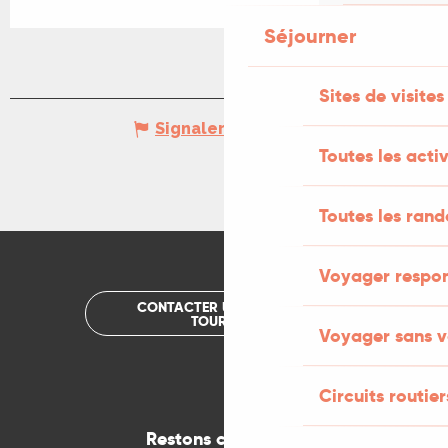
Séjourner
Sites de visites
Signaler une erreur
Toutes les activ
Toutes les ran
Voyager respo
CONTACTER UN OFFICE DE
TOURISME
Voyager sans v
Circuits routier
Restons connectés