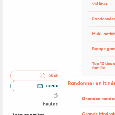
Vol libre
Randonnées
Multi-activi
Escape game
Top 10 des a
famille
05 65 20 80
▒▒
Randonner en itiné
CONTACTEZ-NOUS
Grandes rando
hauteserre.fr
Grands itinérai
Langues parlées
Langues parlées