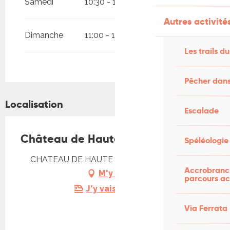
Samedi
10:30 - 12:30
14:30 - 19:00
Autres activités
Dimanche
11:00 - 17:00
Les trails du
Pêcher dans
Localisation
Escalade
Château de Haute Serre
Spéléologie
CHATEAU DE HAUTE SERRE, 46230 Cieurac
Accrobranch
M'y rendre
parcours ac
J'y vais en train !
Via Ferrata