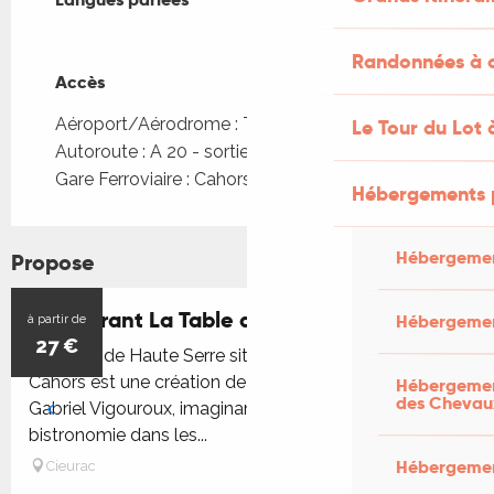
Randonnées à c
Accès
Accès
Aéroport/Aérodrome : Toulouse à 104km
Le Tour du Lot 
Autoroute : A 20 - sortie 58 à 29km
Gare Ferroviaire : Cahors à 15km
Hébergements 
Hébergemen
Propose
Restaurant La Table de Haute-Serre
Hébergemen
à partir de
27
€
La Table de Haute Serre situé à Cieurac tout près de
Cahors est une création de Christine et Bertrand-
Hébergement
des Chevau
Gabriel Vigouroux, imaginant un concept inédit de
bistronomie dans les...
Hébergement
Cieurac