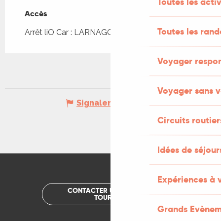
Toutes les activ
Accès
Accès
Toutes les ran
Arrêt liO Car : LARNAGOL - Bourg à 109m
Voyager respo
Voyager sans v
Signaler une erreur
Circuits routier
Idées de séjou
Expériences à 
CONTACTER UN OFFICE DE
TOURISME
Grands Evènem