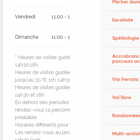
Pêcher dans
Vendredi
11:00 - 12:30
14:30 - 19:00
Escalade
Dimanche
11:00 - 12:30
14:30 - 19:00
Spéléologie
Accrobranch
* Heures de visites guidées fixes 5/7 :
parcours ac
14h30,16h,
Heures de visites guidées fixes à partir du 6/7
Via Ferrata
jusqu'au 31/8: 11h, 14h30,16h, 17h30
Heures de visites guidées fixes du 1/9 au 12/11:
14h30 et 16h
Vol libre
En dehors des périodes notées, visites sur
rendez-vous (4 personnes minimum) : appel tel
Randonnées
préalable.
Horaires différents pour :
Les rendez-vous au jardin : 10h/13h et
Multi-activi
14h30/19h