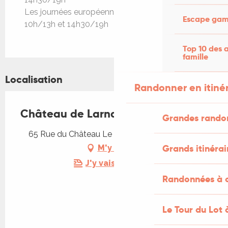
Les journées européennes du Patrimoine :
Escape game
10h/13h et 14h30/19h
Top 10 des a
famille
Localisation
Randonner en itiné
Château de Larnagol
Grandes rando
65 Rue du Château Le Bourg, 46160 Larnagol
Grands itinérai
M'y rendre
J'y vais en train !
Randonnées à c
Le Tour du Lot 