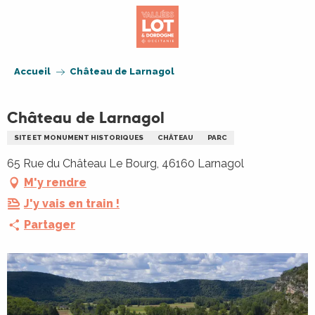
Aller
au
contenu
principal
Accueil
Château de Larnagol
Château de Larnagol
SITE ET MONUMENT HISTORIQUES
CHÂTEAU
PARC
65 Rue du Château Le Bourg, 46160 Larnagol
M'y rendre
J'y vais en train !
Partager