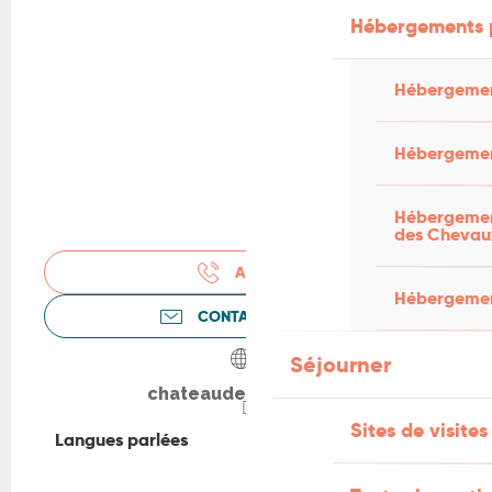
Hébergements 
Hébergemen
Hébergemen
Hébergement
des Chevau
APPELER
Hébergement
CONTACTEZ-NOUS
Séjourner
chateaudelarnagol.fr
Sites de visites
Langues parlées
Langues parlées