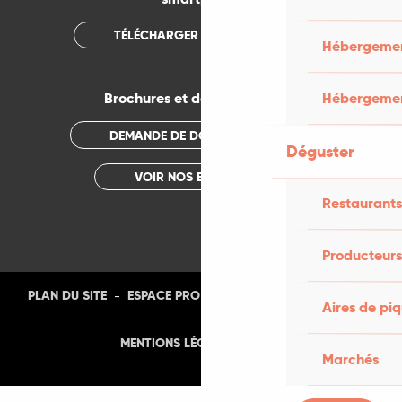
TÉLÉCHARGER L'APPLICATION
Hébergement
Hébergemen
Brochures et documentations
DEMANDE DE DOCUMENTATION
Déguster
VOIR NOS BROCHURES
Restaurants
Producteurs
-
-
-
-
PLAN DU SITE
ESPACE PRO
PRESSE
PHOTOTHÈQUE
Aires de pi
-
MENTIONS LÉGALES
CGU
Marchés