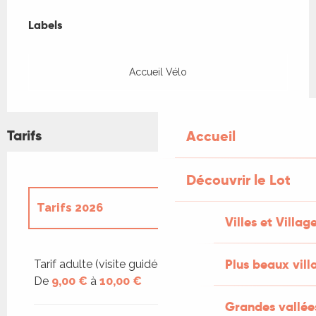
Offres de prestations
Labels
Labels
Accueil Vélo
Tarifs
Accueil
Découvrir le Lot
Tarifs 2026
Villes et Villag
Tarifs 2027
Plus beaux vill
Tarif adulte (visite guidée)
De
9,00 €
à
10,00 €
Grandes vallée