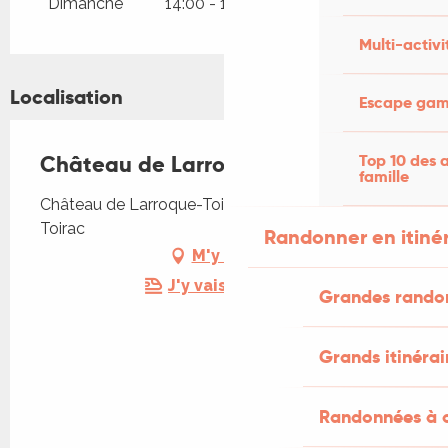
Dimanche
14:00 - 18:30
Multi-activi
Localisation
Escape game
Château de Larroque-Toirac
Top 10 des a
famille
Château de Larroque-Toirac, 46160 Larroque-
Toirac
Randonner en itiné
M'y rendre
J'y vais en train !
Grandes rando
Grands itinérai
Randonnées à c