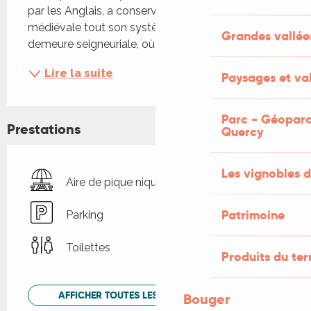
par les Anglais, a conservé dans sa partie 
médiévale tout son système défensif. La 
Grandes vallée
demeure seigneuriale, où...
Lire la suite
Paysages et val
Parc - Géoparc
Prestations
Quercy
Les vignobles d
Aire de pique nique
Patrimoine
Parking
Toilettes
Produits du ter
AFFICHER TOUTES LES PRESTATIONS
Bouger