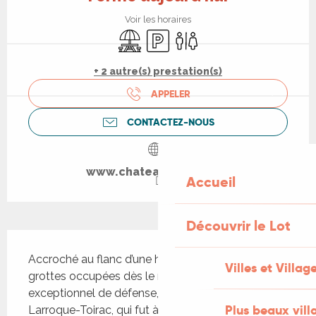
Voir les horaires
Aire de pique nique
Parking
Toilettes
+ 2 autre(s) prestation(s)
APPELER
CONTACTEZ-NOUS
www.chateautoirac.com
Accueil
Découvrir le Lot
Description
Accroché au flanc d’une haute falaise munie de 
Villes et Villag
grottes occupées dès le néolithique, dans un site 
exceptionnel de défense, le Château de 
Plus beaux vill
Larroque-Toirac, qui fut à plusieurs reprises pris 