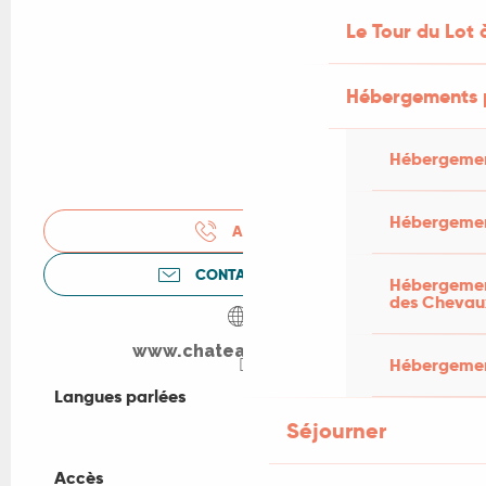
Le Tour du Lot 
Hébergements 
Hébergemen
Hébergemen
APPELER
CONTACTEZ-NOUS
Hébergement
des Chevau
www.chateautoirac.com
Hébergement
Langues parlées
Langues parlées
Séjourner
Accès
Accès