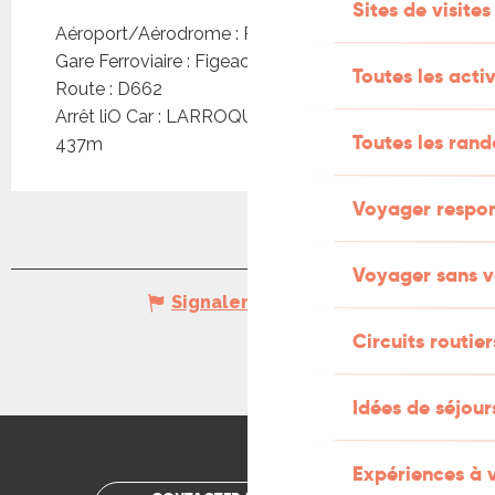
Sites de visites
Aéroport/Aérodrome : Rodez à 80km
Gare Ferroviaire : Figeac à 14km
Toutes les activ
Route : D662
Arrêt liO Car : LARROQUE-TOIRAC - Bourg à
Toutes les ran
437m
Voyager respo
Voyager sans v
Signaler une erreur
Circuits routier
Idées de séjou
Expériences à 