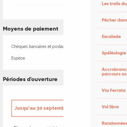
Les trails du
Pêcher dans
Moyens de paiement
Escalade
Chèques bancaires et postaux
Spéléologie
Espèce
Accrobranch
parcours ac
Périodes d'ouverture
Via Ferrata
Vol libre
Jusqu'au
30 septembre 2026
Randonnées
Du
1 mai 2026
au
30 juin 2026