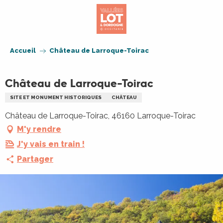
Aller
au
contenu
principal
Accueil
Château de Larroque-Toirac
Château de Larroque-Toirac
SITE ET MONUMENT HISTORIQUES
CHÂTEAU
Château de Larroque-Toirac, 46160 Larroque-Toirac
M'y rendre
J'y vais en train !
Partager