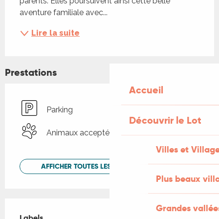
parents. Elles poursuivent ainsi cette belle 
aventure familiale avec...
Lire la suite
Prestations
Accueil
Parking
Découvrir le Lot
Animaux acceptés
Villes et Villag
AFFICHER TOUTES LES PRESTATIONS
Plus beaux vill
Offres de prestations
Grandes vallée
Labels
Labels