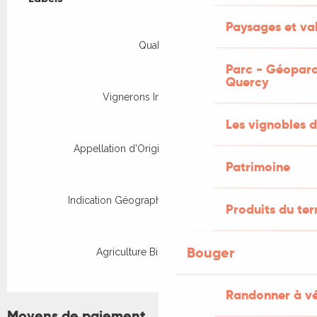
Paysages et val
Qualenvi
Parc - Géoparc
Quercy
Vignerons Indépendants
Les vignobles d
Appellation d'Origine Protégée (AOP)
Patrimoine
Indication Géographique Protégée (IGP)
Produits du ter
Bouger
Agriculture Biologique (AB)
Randonner à v
Moyens de paiement