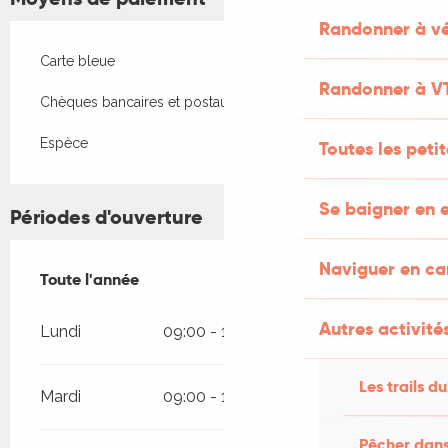
Randonner à vé
Carte bleue
Randonner à V
Chèques bancaires et postaux
Espèce
Toutes les peti
Se baigner en e
Périodes d'ouverture
Naviguer en c
Toute l'année
Toute l'année
Autres activités
Lundi
09:00 - 12:00
14:00 - 18:00
Les trails du
Mardi
09:00 - 12:00
14:00 - 18:00
Pêcher dans