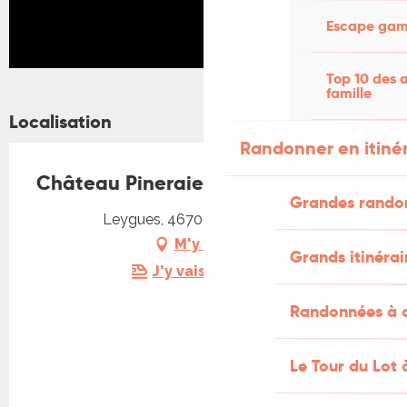
Escape game
Top 10 des a
famille
Localisation
Randonner en itiné
Château Pineraie
Grandes rando
Leygues, 46700 Puy-l'Évêque
M'y rendre
Grands itinérai
J'y vais en train !
Randonnées à c
Le Tour du Lot 