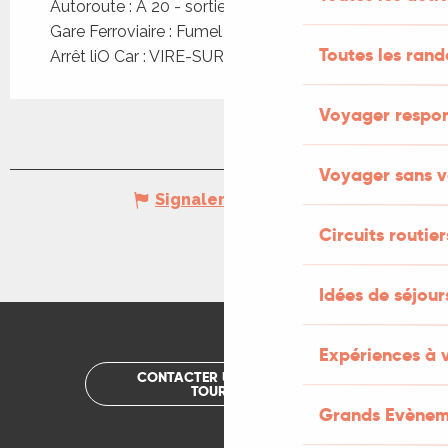
Autoroute : A 20 - sortie 58 à 47km
Gare Ferroviaire : Fumel à 17km
Toutes les ran
Arrêt liO Car : VIRE-SUR-LOT - Blazac à 3km
Voyager respo
Voyager sans v
Signaler une erreur
Circuits routier
Idées de séjou
Expériences à 
CONTACTER UN OFFICE DE
TOURISME
Grands Evènem