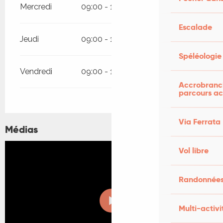
Mercredi
09:00 - 12:00
14:00 - 18:00
Escalade
Jeudi
09:00 - 12:00
14:00 - 18:00
Spéléologie
Vendredi
09:00 - 12:00
14:00 - 18:00
Accrobranch
parcours ac
Via Ferrata
Médias
Vol libre
Randonnées
Multi-activi