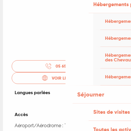
Hébergements 
Hébergemen
Hébergemen
Hébergement
des Chevau
05 65 30 82
▒▒
Hébergement
VOIR LES SITES WEB
Langues parlées
Langues parlées
Séjourner
Sites de visites
Accès
Accès
Aéroport/Aérodrome : Toulouse à 147km
Toutes les activ