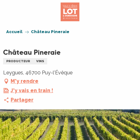
Aller
au
contenu
principal
Accueil
Château Pineraie
Château Pineraie
PRODUCTEUR
VINS
Leygues, 46700 Puy-l'Évêque
M'y rendre
J'y vais en train !
Partager