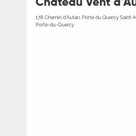
Château Vent d'A
178 Chemin d'Autan, Porte du Quercy Saint-
Porte-du-Quercy
R
ts