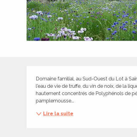
ches,
 et
car
ues
a
ents
es
Description
ents
Domaine familial, au Sud-Ouest du Lot à Saint
es
ités
l'eau de vie de truffe, du vin de noix, de la li
hautement concentrés de Polyphénols de pépin
ames
pamplemousse...
piste
Lire la suite
 faire