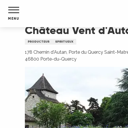
Aller
Accueil
Château Vent d'Autan
au
contenu
MENU
principal
Château Vent d'Aut
NTS
MENTS
PRODUCTEUR
SPIRITUEUX
S
URS
178 Chemin d'Autan, Porte du Quercy Saint-Matre
46800 Porte-du-Quercy
du Lot
dans
s le
e