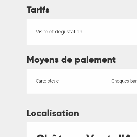
Tarifs
ages
Tarifs 2026
Visite et dégustation
es
Moyens de paiement
es
Carte bleue
Chèques banc
Localisation