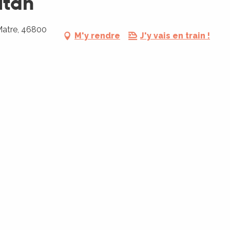
utan
Matre, 46800
M'y rendre
J'y vais en train !