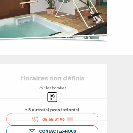
Ouverture et coord
Horaires non définis
Voir les horaires
Parking
+ 8 autre(s) prestation(s)
05 65 31 96
▒▒
CONTACTEZ-NOUS