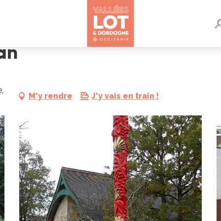
an
,
M'y rendre
J'y vais en train !