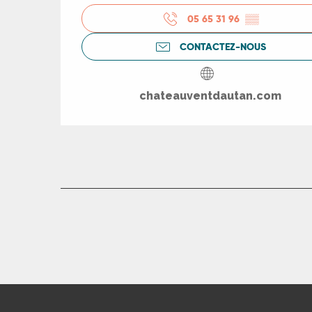
05 65 31 96
▒▒
rs
CONTACTEZ-NOUS
ns
chateauventdautan.com
ue