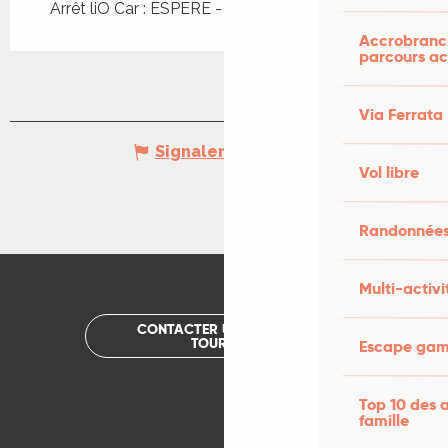
Arrêt liO Car : ESPERE - Bourg à 541m
Accrobranch
parcours ac
Via Ferrata
Signaler une erreur
Vol libre
Randonnées
Multi-activi
CONTACTER UN OFFICE DE
TOURISME
Escape game
Top 10 des a
famille