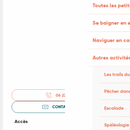
Toutes les peti
Se baigner en e
Naviguer en c
Autres activités
Les trails du
Pêcher dans
06 22 13 02
▒▒
CONTACTEZ-NOUS
Escalade
Accès
Accès
Spéléologie