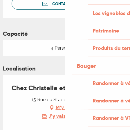
CONTACTEZ-NOUS
Les vignobles d
Patrimoine
Capacité
Produits du ter
4 Personne(s)
Bouger
Localisation
Randonner à v
Chez Christelle et Philippe
15 Rue du Stade, 46090 Espère
Randonner à vé
M'y rendre
J'y vais en train !
Randonner à V