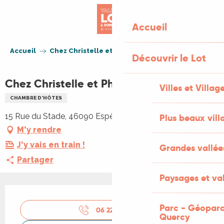
Aller
au
Accueil
contenu
principal
Accueil
Chez Christelle et Philippe
Découvrir le Lot
Chez Christelle et Philippe
Villes et Villag
CHAMBRE D'HÔTES
15 Rue du Stade, 46090 Espère
Plus beaux vill
M'y rendre
J'y vais en train !
Grandes vallée
Partager
Paysages et val
Ouverture et coordonnées
Parc - Géoparc
06 22 13 02
▒▒
Quercy