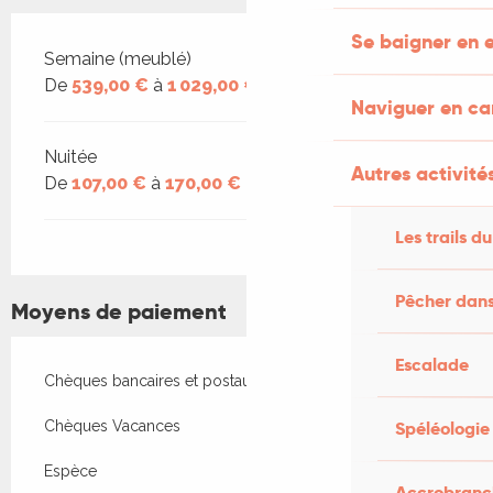
Se baigner en e
Tarifs 2026
Semaine (meublé)
De
539,00 €
à
1 029,00 €
Naviguer en c
Nuitée
Autres activités
De
107,00 €
à
170,00 €
Les trails du
Pêcher dans
Moyens de paiement
Escalade
Chèques bancaires et postaux
Chèques Vacances
Spéléologie
Espèce
Accrobranch