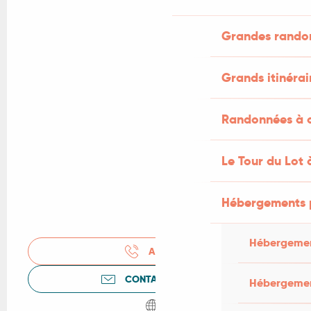
Grandes rando
Grands itinérai
Randonnées à c
Le Tour du Lot 
Hébergements 
Hébergemen
APPELER
CONTACTEZ-NOUS
Hébergemen