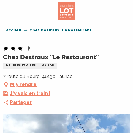
Aller
au
contenu
principal
Accueil
Chez Destraux "Le Restaurant"
Chez Destraux "Le Restaurant"
MEUBLÉS ET GÎTES
MAISON
7 route du Bourg, 46130 Tauriac
M'y rendre
J'y vais en train !
Partager