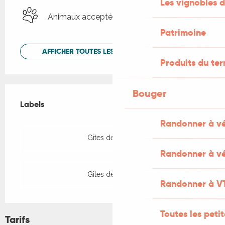
Les vignobles d
Animaux acceptés
Patrimoine
AFFICHER TOUTES LES PRESTATIONS
Produits du ter
Offres de prestations
Bouger
Labels
Labels
Randonner à v
Gîtes de France
Randonner à vé
Gîtes de France
Randonner à V
Toutes les peti
Tarifs