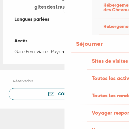
Hébergement
gitesdestraux.jimdo.com
des Chevau
Langues parlées
Langues parlées
Hébergement
Accès
Accès
Séjourner
Gare Ferroviaire : Puybrun à 2km
Sites de visites
Toutes les activ
Réservation
CONTACTER
Toutes les ran
Voyager respo