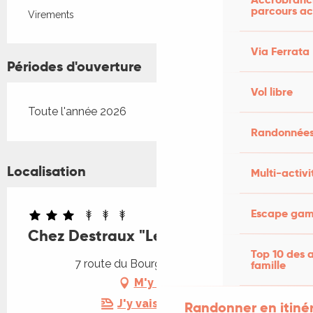
parcours ac
Virements
Via Ferrata
Périodes d'ouverture
Vol libre
Toute l'année 2026
Randonnées
Localisation
Multi-activi
Escape game
Chez Destraux "Le Restaurant"
Top 10 des a
7 route du Bourg, 46130 Tauriac
famille
M'y rendre
J'y vais en train !
Randonner en itiné